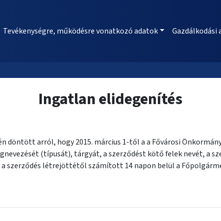
Tevékenységre, működésre vonatkozó adatok
Gazdálkodási 
Ingatlan elidegenítés
ésén döntött arról, hogy 2015. március 1-től a a Fővárosi Önkormá
evezését (típusát), tárgyát, a szerződést kötő felek nevét, a s
 a szerződés létrejöttétől számított 14 napon belül a Főpolgárme