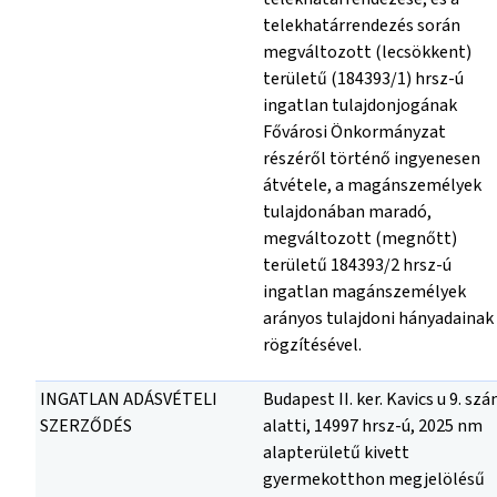
telekhatárrendezés során
megváltozott (lecsökkent)
területű (184393/1) hrsz-ú
ingatlan tulajdonjogának
Fővárosi Önkormányzat
részéről történő ingyenesen
átvétele, a magánszemélyek
tulajdonában maradó,
megváltozott (megnőtt)
területű 184393/2 hrsz-ú
ingatlan magánszemélyek
arányos tulajdoni hányadainak
rögzítésével.
INGATLAN ADÁSVÉTELI
Budapest II. ker. Kavics u 9. sz
SZERZŐDÉS
alatti, 14997 hrsz-ú, 2025 nm
alapterületű kivett
gyermekotthon megjelölésű