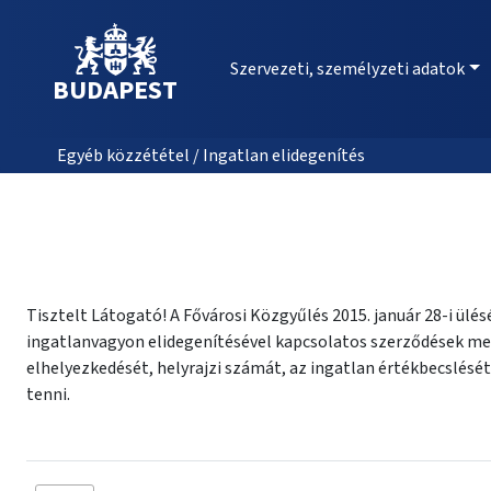
Szervezeti, személyzeti adatok
BUDAPEST
Egyéb közzététel / Ingatlan elidegenítés
Tisztelt Látogató! A Fővárosi Közgyűlés 2015. január 28-i ül
ingatlanvagyon elidegenítésével kapcsolatos szerződések megn
elhelyezkedését, helyrajzi számát, az ingatlan értékbecslését
tenni.