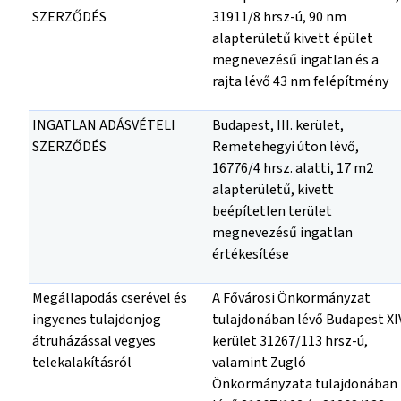
SZERZŐDÉS
31911/8 hrsz-ú, 90 nm
alapterületű kivett épület
megnevezésű ingatlan és a
rajta lévő 43 nm felépítmény
INGATLAN ADÁSVÉTELI
Budapest, III. kerület,
SZERZŐDÉS
Remetehegyi úton lévő,
16776/4 hrsz. alatti, 17 m2
alapterületű, kivett
beépítetlen terület
megnevezésű ingatlan
értékesítése
Megállapodás cserével és
A Fővárosi Önkormányzat
ingyenes tulajdonjog
tulajdonában lévő Budapest XIV
átruházással vegyes
kerület 31267/113 hrsz-ú,
telekalakításról
valamint Zugló
Önkormányzata tulajdonában