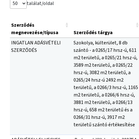
találat/oldal
Szerződés
megnevezése/típusa
Szerződés tárgya
INGATLAN ADÁSVÉTELI
Szokolya, külterület, 8 db
SZERZŐDÉS
szántó - a 0265/17 hrsz-ú, 611
m2 területű, a 0265/21 hrsz-ú,
3589 m2 területű, a 0265/22
hrsz-ú, 3082 m2 területű, a
0265/24 hrsz-ú 2492 m2
területű, a 0266/3 hrsz-ú, 1165
m2 területű, a 0266/6 hrsz-ú,
3881 m2 területű, a 0266/13
hrsz-ú, 658 m2 területű és a
0266/31 hrsz-ú, 3917 m2
területű szántó értékesítése