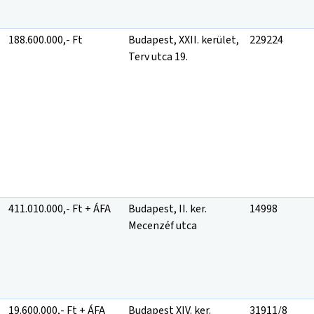
188.600.000,- Ft
Budapest, XXII. kerület,
229224
Terv utca 19.
411.010.000,- Ft + ÁFA
Budapest, II. ker.
14998
Mecenzéf utca
19.600.000,- Ft + ÁFA
Budapest XIV. ker.
31911/8