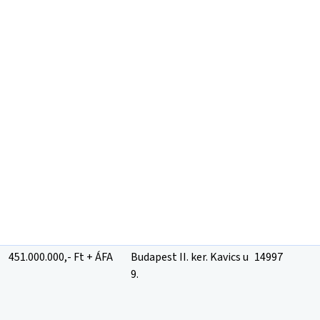
451.000.000,- Ft + ÁFA
Budapest II. ker. Kavics u
14997
9.