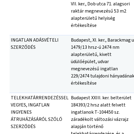
VII. ker., Dob utca 71. alagsori
raktár megnevezésű 53 m2
alapterületű helyiség
értékesítése
INGATLAN ADÁSVÉTELI
Budapest, XI. ker., Barackmag u
SZERZŐDÉS
1479/13 hrsz-ú 2474 nm
alapterületű, kivett
üdülőépület, udvar
megnevezésű ingatlan
229/2474 tulajdoni hányadána
értékesítése
TELEKHATÁRRENDEZÉSSEL
Budapest XXIII. ker. belterület
VEGYES, INGATLAN
184393/2 hrsz alatt felvett
INGYENES
ingatlanok T-104450 sz.
ÁTRUHÁZÁSÁRÓL SZÓLÓ
záradékolt változási vázrajz
SZERZŐDÉS
alapján történő
telekhatárrendezése, és a