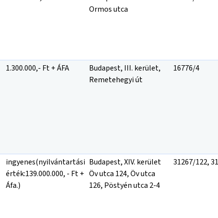
Ormos utca
1.300.000,- Ft + ÁFA
Budapest, III. kerület,
16776/4
Remetehegyi út
ingyenes(nyilvántartási
Budapest, XIV. kerület
31267/122, 3
érték:139.000.000, - Ft +
Öv utca 124, Öv utca
Áfa.)
126, Pöstyén utca 2-4