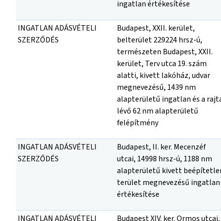
ingatlan értékesítése
INGATLAN ADÁSVÉTELI
Budapest, XXII. kerület,
SZERZŐDÉS
belterület 229224 hrsz-ú,
természeten Budapest, XXII.
kerület, Terv utca 19. szám
alatti, kivett lakóház, udvar
megnevezésű, 1439 nm
alapterületű ingatlan és a rajt
lévő 62 nm alapterületű
felépítmény
INGATLAN ADÁSVÉTELI
Budapest, II. ker. Mecenzéf
SZERZŐDÉS
utcai, 14998 hrsz-ú, 1188 nm
alapterületű kivett beépítetle
terület megnevezésű ingatlan
értékesítése
INGATLAN ADÁSVÉTELI
Budapest XIV. ker. Ormos utcai,