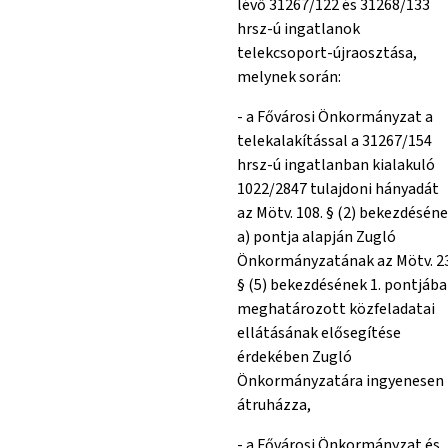
lévő 31267/122 és 31268/133
hrsz-ú ingatlanok
telekcsoport-újraosztása,
melynek során:
- a Fővárosi Önkormányzat a
telekalakítással a 31267/154
hrsz-ú ingatlanban kialakuló
1022/2847 tulajdoni hányadát
az Mötv. 108. § (2) bekezdésén
a) pontja alapján Zugló
Önkormányzatának az Mötv. 23
§ (5) bekezdésének 1. pontjáb
meghatározott közfeladatai
ellátásának elősegítése
érdekében Zugló
Önkormányzatára ingyenesen
átruházza,
- a Fővárosi Önkormányzat és