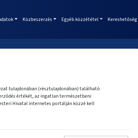
adatok
Közbeszerzés
Egyéb közzététel
Kereshetőség
nyzat tulajdonában (résztulajdonában) található
zerződés értékét, az ingatlan természetbeni
steri Hivatal internetes portálján közzé kell