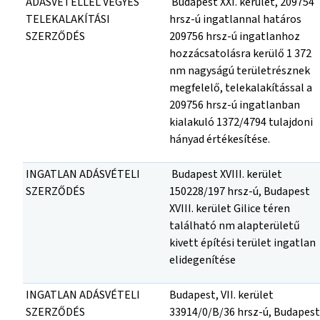
ADÁSVÉTELLEL VEGYES
Budapest XXI. kerület, 209754
TELEKALAKÍTÁSI
hrsz-ú ingatlannal határos
SZERZŐDÉS
209756 hrsz-ú ingatlanhoz
hozzácsatolásra kerülő 1 372
nm nagyságú területrésznek
megfelelő, telekalakítással a
209756 hrsz-ú ingatlanban
kialakuló 1372/4794 tulajdoni
hányad értékesítése.
INGATLAN ADÁSVÉTELI
Budapest XVIII. kerület
SZERZŐDÉS
150228/197 hrsz-ú, Budapest
XVIII. kerület Gilice téren
található nm alapterületű
kivett építési terület ingatlan
elidegenítése
INGATLAN ADÁSVÉTELI
Budapest, VII. kerület
SZERZŐDÉS
33914/0/B/36 hrsz-ú, Budapest