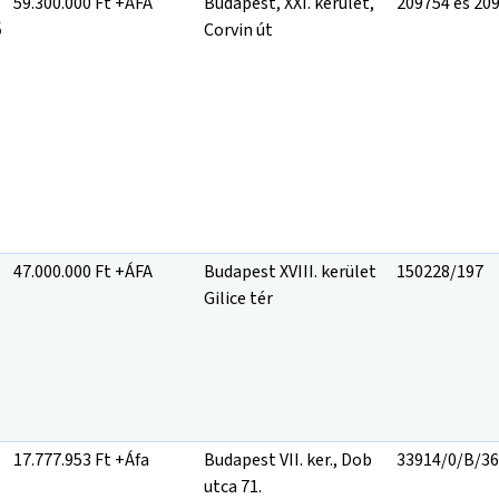
59.300.000 Ft +ÁFA
Budapest, XXI. kerület,
209754 és 20
ő
Corvin út
47.000.000 Ft +ÁFA
Budapest XVIII. kerület
150228/197
Gilice tér
17.777.953 Ft +Áfa
Budapest VII. ker., Dob
33914/0/B/36
utca 71.