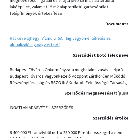
megnevezésű ingatlan és a rajta lévő 85 m2 alapterületű
lakóépület, valamint 15 m2 alapterületű garázsépület
felépítmények értékesítése
Documents
Ráckeve Újhegy, Vízmű u. 63. _Ing.vagyon-értékelés és
aktualizáló ing.vagy.ért.pdf
Szerződést kötő felek neve
Budapest Főváros Önkormányzata meghatalmazásával eljáró
Budapest Főváros Vagyonkezelő Központ Zártkörűen Működő
Részvénytársaság és BSZG-INV Korlátolt Felelősségű Társaság
Szerződés megnevezése/típusa
INGATLAN ADÁSVÉTELI SZERZŐDÉS
Szerződés értéke
9 400 000 Ft amelyből nettó 280 000 Ft + áfa összeget a nem