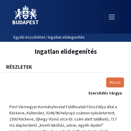
BUDAPEST
Egyéb közzététel / Ingatlan elidegenítés
Ingatlan elidegenítés
RÉSZLETEK
Vissza
Szerződés tárgya
Pest Vármegyei Kormányhivatal Földhivatali Főosztálya által a
Ráckeve, Külterület, 0246/96 helyrajzi számon nyilvántartott,
2300 Ráckeve, Újhegy Vízmű utca 63. szám alatt található, 717
m2 alapterületű „kivett lakóház, udvar, egyéb épület”