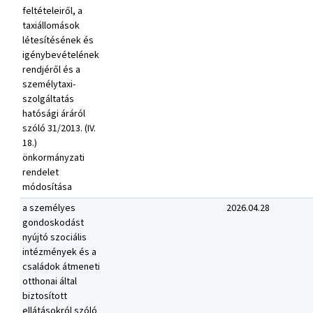
feltételeiről, a
taxiállomások
létesítésének és
igénybevételének
rendjéről és a
személytaxi-
szolgáltatás
hatósági áráról
szóló 31/2013. (IV.
18.)
önkormányzati
rendelet
módosítása
a személyes
2026.04.28
gondoskodást
nyújtó szociális
intézmények és a
családok átmeneti
otthonai által
biztosított
ellátásokról szóló