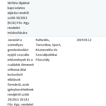
térítési díjakkal
kapcsolatos
eljárási rendről
szóló 30/2013
(IV.18.) Főv. Kgy.
rendelet
módosítására
Javaslat a
Kulturális,
2019.03.12
személyes
Turisztikai, Sport,
gondoskodást
Köznevelési és
nyújtó szociális
Szociálpolitikai
intézmények és a
Főosztály
családok átmeneti
otthonai által
biztosított
ellátások
formáiról, azok
igénybevételének
rendjéről szóló
29/2013. (IV.18.)
Főv. Kgy. rendelet