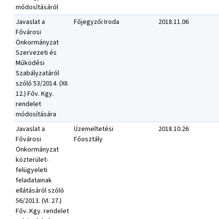
módosításáról
Javaslat a
Főjegyzői Iroda
2018.11.06
Fővárosi
Önkormányzat
Szervezeti és
Működési
Szabályzatáról
szóló 53/2014. (XII.
12.) Főv. Kgy.
rendelet
módosítására
Javaslat a
Üzemeltetési
2018.10.26
Fővárosi
Főosztály
Önkormányzat
közterület-
felügyeleti
feladatainak
ellátásáról szóló
56/2013. (VI. 27.)
Főv. Kgy. rendelet