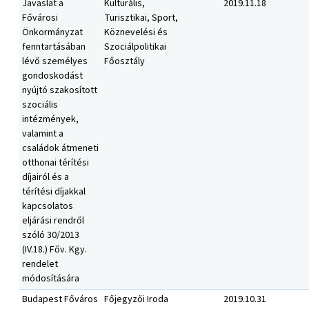
Javaslat a
Kulturális,
2019.11.18
Fővárosi
Turisztikai, Sport,
Önkormányzat
Köznevelési és
fenntartásában
Szociálpolitikai
lévő személyes
Főosztály
gondoskodást
nyújtó szakosított
szociális
intézmények,
valamint a
családok átmeneti
otthonai térítési
díjairól és a
térítési díjakkal
kapcsolatos
eljárási rendről
szóló 30/2013
(IV.18.) Főv. Kgy.
rendelet
módosítására
Budapest Főváros
Főjegyzői Iroda
2019.10.31