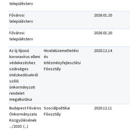
településterv
Fővárosi
2026.01.20
településterv
Fővárosi
2026.01.20
településterv
Az új típusú
Hivatalüzemeltetési
2020.12.14
koronavírus elleni
és
védekezéshez
Intézményfejlesztési
szükséges
Főosztály
intézkedésekről
szóló
önkormányzati
rendelet
megalkotása
Budapest Főváros
Szociálpolitikai
2020.12.11
Önkormányzata
Főosztály
Közgyűlésének
.../2020. (...)