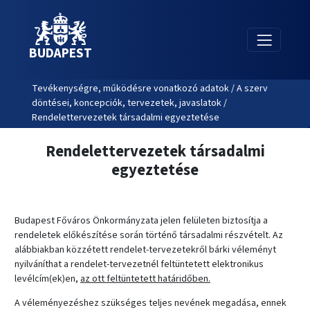
BUDAPEST
Tevékenységre, működésre vonatkozó adatok / A szerv
döntései, koncepciók, tervezetek, javaslatok /
Rendelettervezetek társadalmi egyeztetése
Rendelettervezetek társadalmi
egyeztetése
Budapest Főváros Önkormányzata jelen felületen biztosítja a
rendeletek előkészítése során történő társadalmi részvételt. Az
alábbiakban közzétett rendelet-tervezetekről bárki véleményt
nyilváníthat a rendelet-tervezetnél feltüntetett elektronikus
levélcím(ek)en,
az ott feltüntetett határidőben.
A véleményezéshez szükséges teljes nevének megadása, ennek