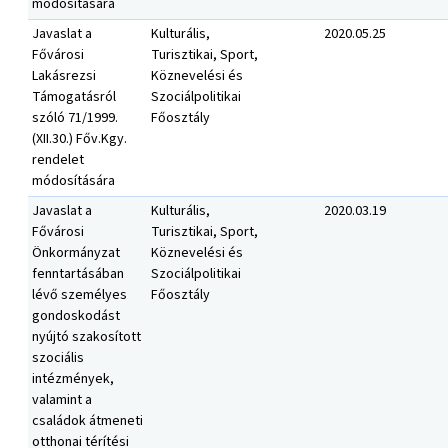
módosítására
Javaslat a
Kulturális,
2020.05.25
Fővárosi
Turisztikai, Sport,
Lakásrezsi
Köznevelési és
Támogatásról
Szociálpolitikai
szóló 71/1999.
Főosztály
(XII.30.) Főv.Kgy.
rendelet
módosítására
Javaslat a
Kulturális,
2020.03.19
Fővárosi
Turisztikai, Sport,
Önkormányzat
Köznevelési és
fenntartásában
Szociálpolitikai
lévő személyes
Főosztály
gondoskodást
nyújtó szakosított
szociális
intézmények,
valamint a
családok átmeneti
otthonai térítési