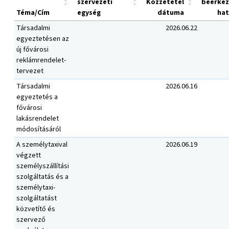
szervezeti
Közzététel
beérke
Téma/Cím
egység
dátuma
hat
Társadalmi
2026.06.22
egyeztetésen az
új fővárosi
reklámrendelet-
tervezet
Társadalmi
2026.06.16
egyeztetés a
fővárosi
lakásrendelet
módosításáról
A személytaxival
2026.06.19
végzett
személyszállítási
szolgáltatás és a
személytaxi-
szolgáltatást
közvetítő és
szervező