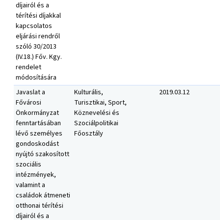
díjairól és a
térítési díjakkal
kapcsolatos
eljárási rendről
szóló 30/2013
(IV.18.) Főv. Kgy.
rendelet
módosítására
Javaslat a
Kulturális,
2019.03.12
Fővárosi
Turisztikai, Sport,
Önkormányzat
Köznevelési és
fenntartásában
Szociálpolitikai
lévő személyes
Főosztály
gondoskodást
nyújtó szakosított
szociális
intézmények,
valamint a
családok átmeneti
otthonai térítési
díjairól és a