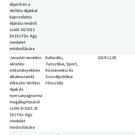
díjairól és a
térítési díjakkal
kapcsolatos
eljárási rendről
szóló 30/2013
(IV.18.) Főv. Kgy.
rendelet
módosítására
Javaslat nevelési-
Kulturális,
2019.12.05
oktatási
Turisztikai, Sport,
intézményekben
Köznevelési és
alkalmazandó
Szociálpolitikai
étkezési térítési
Főosztály
díjak és
nyersanyagnorma
megállapításáról
szóló 6/2015. (II.
16.) Főv. Kgy.
rendelet
módosítására