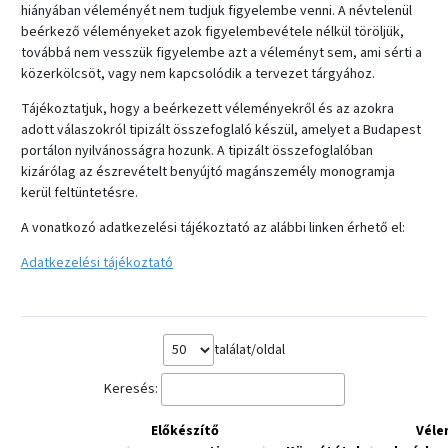
hiányában véleményét nem tudjuk figyelembe venni. A névtelenül
beérkező véleményeket azok figyelembevétele nélkül töröljük,
továbbá nem vesszük figyelembe azt a véleményt sem, ami sérti a
közerkölcsöt, vagy nem kapcsolódik a tervezet tárgyához.
Tájékoztatjuk, hogy a beérkezett véleményekről és az azokra
adott válaszokról tipizált összefoglaló készül, amelyet a Budapest
portálon nyilvánosságra hozunk. A tipizált összefoglalóban
kizárólag az észrevételt benyújtó magánszemély monogramja
kerül feltüntetésre.
A vonatkozó adatkezelési tájékoztató az alábbi linken érhető el:
Adatkezelési tájékoztató
találat/oldal
Keresés:
Előkészítő
Véle