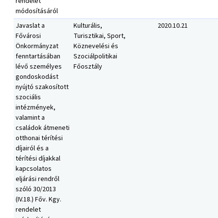
rendelet
módosításáról
Javaslat a
Kulturális,
2020.10.21
Fővárosi
Turisztikai, Sport,
Önkormányzat
Köznevelési és
fenntartásában
Szociálpolitikai
lévő személyes
Főosztály
gondoskodást
nyújtó szakosított
szociális
intézmények,
valamint a
családok átmeneti
otthonai térítési
díjairól és a
térítési díjakkal
kapcsolatos
eljárási rendről
szóló 30/2013
(IV.18.) Főv. Kgy.
rendelet