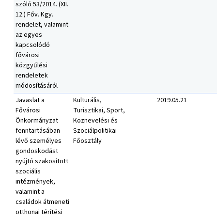
szóló 53/2014. (XII.
12.) Főv. Kgy.
rendelet, valamint
az egyes
kapcsolódó
fővárosi
közgyűlési
rendeletek
módosításáról
Javaslat a
Kulturális,
2019.05.21
Fővárosi
Turisztikai, Sport,
Önkormányzat
Köznevelési és
fenntartásában
Szociálpolitikai
lévő személyes
Főosztály
gondoskodást
nyújtó szakosított
szociális
intézmények,
valamint a
családok átmeneti
otthonai térítési