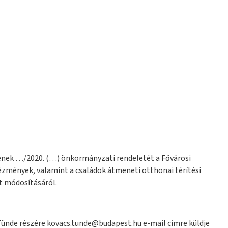
nek …/2020. (…) önkormányzati rendeletét a Fővárosi
zmények, valamint a családok átmeneti otthonai térítési
let módosításáról.
ünde részére kovacs.tunde@budapest.hu e-mail címre küldje