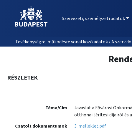
Szervezeti, személyzeti adatok
BUDAPEST
Tevékenységre, működésre vonatkozó adatok / A szerv dön
Rende
RÉSZLETEK
Téma/Cím
Javaslat a Fővárosi Önkormá
otthonai térítési díjairól és 
Csatolt dokumentumok
3. melléklet.pdf