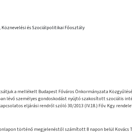
t, Köznevelési és Szociálpolitikai Főosztály
csátjuk a mellékelt Budapest Főváros Önkormányzata Közgyűlésé
 lévő személyes gondoskodást nyújtó szakosított szociális inté
l kapcsolatos eljárási rendről szóló 30/2013 (IV.18.) Főv. Kgy. rende
onlapon történő megjelenéstől számított 8 napon belül Kovács T