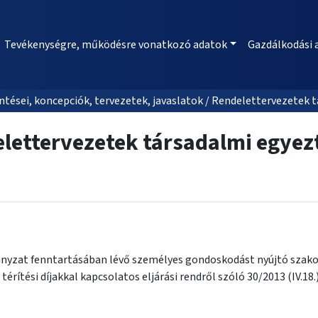
Tevékenységre, működésre vonatkozó adatok
Gazdálkodási 
tései, koncepciók, tervezetek, javaslatok / Rendelettervezetek 
lettervezetek társadalmi egyez
nyzat fenntartásában lévő személyes gondoskodást nyújtó szakos
a térítési díjakkal kapcsolatos eljárási rendről szóló 30/2013 (IV.1