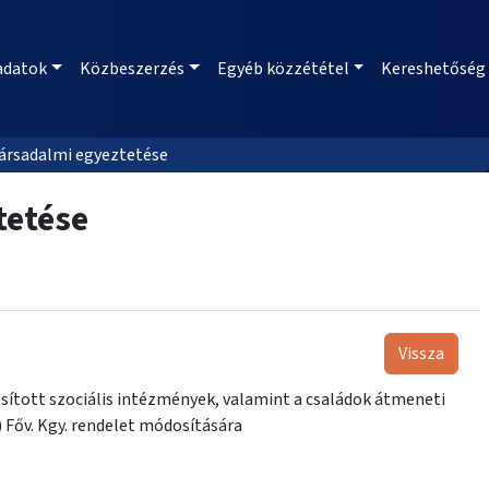
adatok
Közbeszerzés
Egyéb közzététel
Kereshetőség
társadalmi egyeztetése
tetése
Vissza
ított szociális intézmények, valamint a családok átmeneti
8.) Főv. Kgy. rendelet módosítására