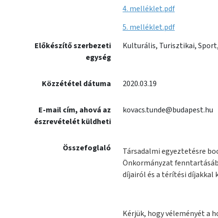
4. melléklet.pdf
5. melléklet.pdf
Előkészítő szerbezeti
Kulturális, Turisztikai, Spor
egység
Közzététel dátuma
2020.03.19
E-mail cím, ahová az
kovacs.tunde@budapest.hu
észrevételét küldheti
Összefoglaló
Társadalmi egyeztetésre bo
Önkormányzat fenntartásában
díjairól és a térítési díjakka
Kérjük, hogy véleményét a h