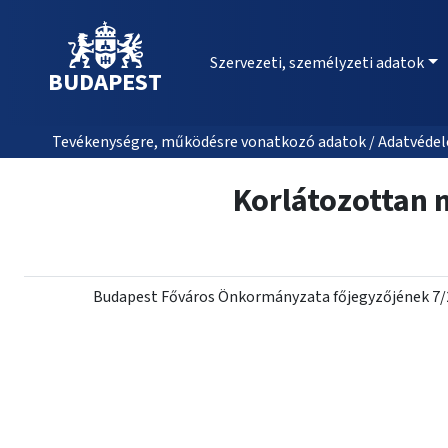
Szervezeti, személyzeti adatok
BUDAPEST
Tevékenységre, működésre vonatkozó adatok / Adatvédel
Korlátozottan 
Budapest Főváros Önkormányzata főjegyzőjének 7/20