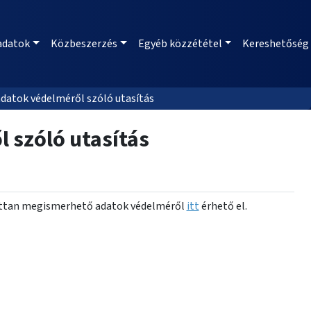
adatok
Közbeszerzés
Egyéb közzététel
Kereshetőség
datok védelméről szóló utasítás
 szóló utasítás
ozottan megismerhető adatok védelméről
itt
érhető el.