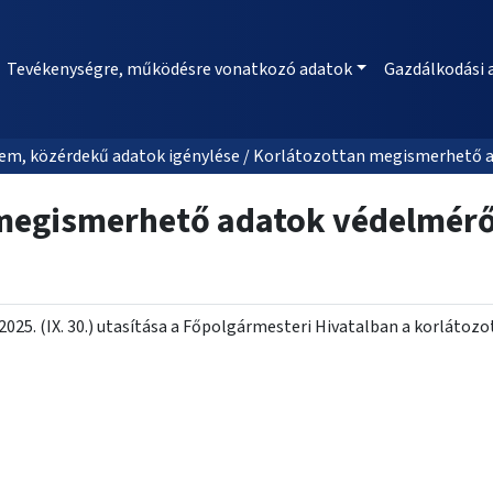
Tevékenységre, működésre vonatkozó adatok
Gazdálkodási 
em, közérdekű adatok igénylése / Korlátozottan megismerhető a
megismerhető adatok védelméről
25. (IX. 30.) utasítása a Főpolgármesteri Hivatalban a korlát