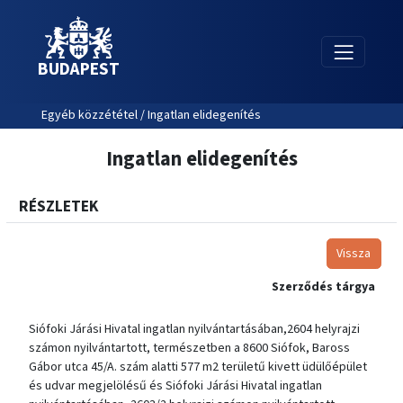
BUDAPEST
Egyéb közzététel / Ingatlan elidegenítés
Ingatlan elidegenítés
RÉSZLETEK
Vissza
Szerződés tárgya
Siófoki Járási Hivatal ingatlan nyilvántartásában,2604 helyrajzi
számon nyilvántartott, természetben a 8600 Siófok, Baross
Gábor utca 45/A. szám alatti 577 m2 területű kivett üdülőépület
és udvar megjelölésű és Siófoki Járási Hivatal ingatlan