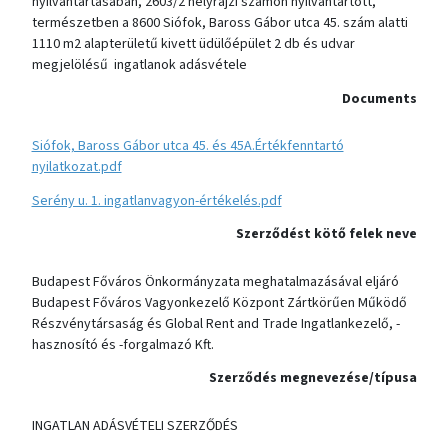
nyilvántartásában, 2603/2 helyrajzi számon nyilvántartott,
természetben a 8600 Siófok, Baross Gábor utca 45. szám alatti
1110 m2 alapterületű kivett üdülőépület 2 db és udvar
megjelölésű ingatlanok adásvétele
Documents
Siófok, Baross Gábor utca 45. és 45A.Értékfenntartó
nyilatkozat.pdf
Serény u. 1. ingatlanvagyon-értékelés.pdf
Szerződést kötő felek neve
Budapest Főváros Önkormányzata meghatalmazásával eljáró
Budapest Főváros Vagyonkezelő Központ Zártkörűen Működő
Részvénytársaság és Global Rent and Trade Ingatlankezelő, -
hasznosító és -forgalmazó Kft.
Szerződés megnevezése/típusa
INGATLAN ADÁSVÉTELI SZERZŐDÉS