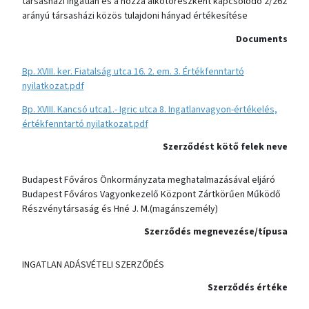
társasházi ingatlan és a hozzá alkotórészként kapcsolódó 2/262
arányú társasházi közös tulajdoni hányad értékesítése
Documents
Bp. XVIII. ker. Fiatalság utca 16. 2. em. 3. Értékfenntartó
nyilatkozat.pdf
Bp. XVIII. Kancsó utca1.- Igric utca 8. Ingatlanvagyon-értékelés,
értékfenntartó nyilatkozat.pdf
Szerződést kötő felek neve
Budapest Főváros Önkormányzata meghatalmazásával eljáró
Budapest Főváros Vagyonkezelő Központ Zártkörűen Működő
Részvénytársaság és Hné J. M.(magánszemély)
Szerződés megnevezése/típusa
INGATLAN ADÁSVÉTELI SZERZŐDÉS
Szerződés értéke