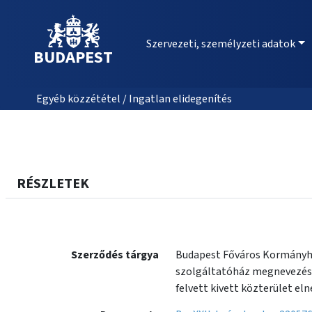
Szervezeti, személyzeti adatok
BUDAPEST
Egyéb közzététel / Ingatlan elidegenítés
RÉSZLETEK
Szerződés tárgya
Budapest Főváros Kormányhivat
szolgáltatóház megnevezésű 
felvett kivett közterület el