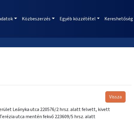
adatok
Közbeszerzés
Egyéb közzététel
Kereshetőség
Vissza
rület Leányka utca 220576/2 hrsz. alatt felvett, kivett
Terézia utca mentén fekvő 223609/5 hrsz. alatt