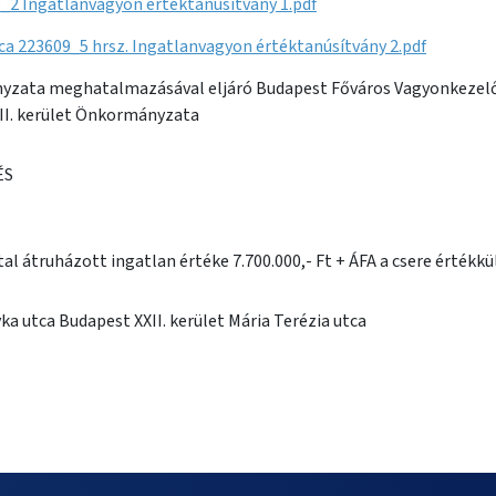
6_2 Ingatlanvagyon értéktanúsítvány 1.pdf
utca 223609_5 hrsz. Ingatlanvagyon értéktanúsítvány 2.pdf
yzata meghatalmazásával eljáró Budapest Főváros Vagyonkezel
II. kerület Önkormányzata
ÉS
l átruházott ingatlan értéke 7.700.000,- Ft + ÁFA a csere értékkü
ka utca Budapest XXII. kerület Mária Terézia utca