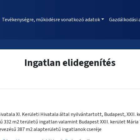
Tevékenységre, működésre vonatkozó adatok
Gazdálkodási 
Ingatlan elidegenítés
ala XI. Kerületi Hivatala által nyilvántartott, Budapest, XXII. ke
332 m2 területű ingatlan valamint Budapest XXII. kerület Mária 
nevezésű 387 m2 alapterületű ingatlanok cseréje