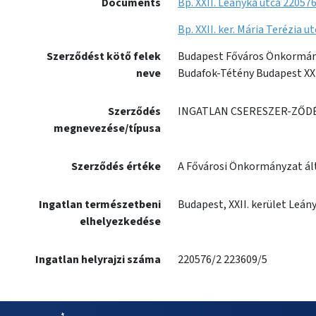
Documents
Bp. XXII. Leányka utca 22057
Bp. XXII. ker. Mária Terézia 
Szerződést kötő felek
Budapest Főváros Önkormán
neve
Budafok-Tétény Budapest XX
Szerződés
INGATLAN CSERESZER-ZŐD
megnevezése/típusa
Szerződés értéke
A Fővárosi Önkormányzat álta
Ingatlan természetbeni
Budapest, XXII. kerület Leány
elhelyezkedése
Ingatlan helyrajzi száma
220576/2 223609/5