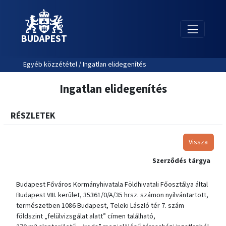
BUDAPEST
Egyéb közzététel / Ingatlan elidegenítés
Ingatlan elidegenítés
RÉSZLETEK
Vissza
Szerződés tárgya
Budapest Főváros Kormányhivatala Földhivatali Főosztálya által
Budapest VIII. kerület, 35361/0/A/35 hrsz. számon nyilvántartott,
természetben 1086 Budapest, Teleki László tér 7. szám
földszint „felülvizsgálat alatt” címen található,