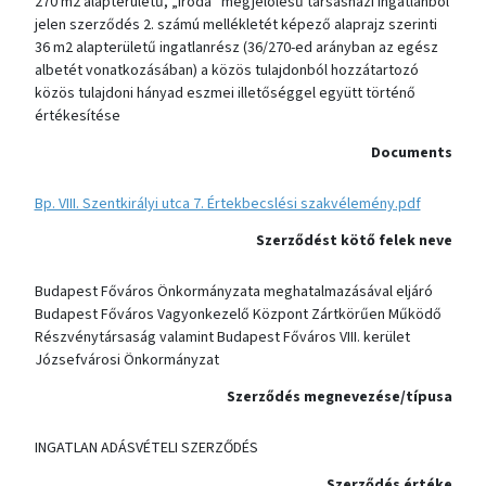
270 m2 alapterületű, „iroda” megjelölésű társasházi ingatlanból
jelen szerződés 2. számú mellékletét képező alaprajz szerinti
36 m2 alapterületű ingatlanrész (36/270-ed arányban az egész
albetét vonatkozásában) a közös tulajdonból hozzátartozó
közös tulajdoni hányad eszmei illetőséggel együtt történő
értékesítése
Documents
Bp. VIII. Szentkirályi utca 7. Értekbecslési szakvélemény.pdf
Szerződést kötő felek neve
Budapest Főváros Önkormányzata meghatalmazásával eljáró
Budapest Főváros Vagyonkezelő Központ Zártkörűen Működő
Részvénytársaság valamint Budapest Főváros VIII. kerület
Józsefvárosi Önkormányzat
Szerződés megnevezése/típusa
INGATLAN ADÁSVÉTELI SZERZŐDÉS
Szerződés értéke