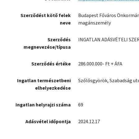
Szerződést kötő felek
Budapest Főváros Önkormán
neve
magánszemély
Szerződés
INGATLAN ADÁSVÉTELI SZE
megnevezése/típusa
Szerződés értéke
286.000.000- Ft + ÁFA
Ingatlan természetbeni
Szőlősgyörök, Szabadság ut
elhelyezkedése
Ingatlan helyrajzi száma
69
Adásvétel időpontja
2024.12.17