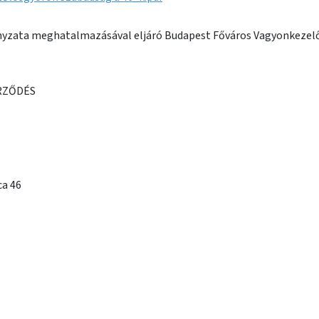
yzata meghatalmazásával eljáró Budapest Főváros Vagyonkezelő
RZŐDÉS
ca 46