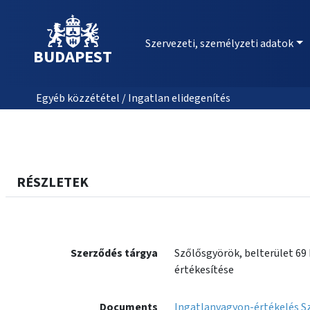
Szervezeti, személyzeti adatok
BUDAPEST
Egyéb közzététel / Ingatlan elidegenítés
RÉSZLETEK
Szerződés tárgya
Szőlősgyörök, belterület 69 
értékesítése
Documents
Ingatlanvagyon-értékelés S