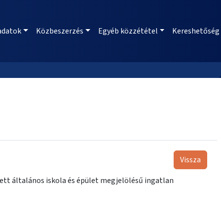
adatok
Közbeszerzés
Egyéb közzététel
Kereshetőség
Vissza
ett általános iskola és épület megjelölésű ingatlan