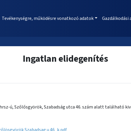
Tevékenységre, működésre vonatkozó adatok
Gazdálkodási 
Ingatlan elidegenítés
hrsz-ú, Szőlősgyörök, Szabadság utca 46. szám alatt található kiv
zőlösgyörök Szabadsag u 46_k.pdf