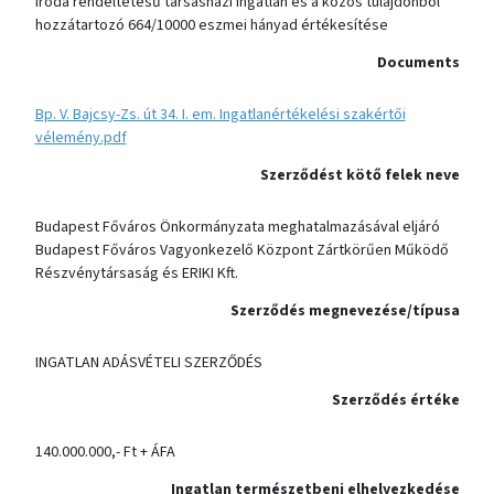
iroda rendeltetésű társasházi ingatlan és a közös tulajdonból
hozzátartozó 664/10000 eszmei hányad értékesítése
Documents
Bp. V. Bajcsy-Zs. út 34. I. em. Ingatlanértékelési szakértői
vélemény.pdf
Szerződést kötő felek neve
Budapest Főváros Önkormányzata meghatalmazásával eljáró
Budapest Főváros Vagyonkezelő Központ Zártkörűen Működő
Részvénytársaság és ERIKI Kft.
Szerződés megnevezése/típusa
INGATLAN ADÁSVÉTELI SZERZŐDÉS
Szerződés értéke
140.000.000,- Ft + ÁFA
Ingatlan természetbeni elhelyezkedése