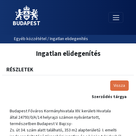
BUDAPEST
Egyéb közzététel / Ingatlan elidegenítés
Ingatlan elidegenítés
RÉSZLETEK
Vissza
Szerződés tárgya
Budapest Főváros Kormányhivatala XIV. kerületi Hivatala
által 24793/0/A/14 helyrajzi számon nyilvántartott,
természetben Budapest V. Bajcsy-
Zs. út 34. szám alatt található, 353 m2 alapterületű I. emelti