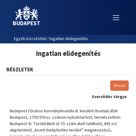
BUDAPEST
Egyéb közzététel / Ingatlan elidegenítés
Ingatlan elidegenítés
RÉSZLETEK
Vissza
Szerződés tárgya
Budapest Főváros Kormányhivatala XI. kerületi Hivatala által
Budapest, 1755/9 hrsz. számon nyilvántartott, természetben
Budapest XI. Törökbálinti út 70. szám alatt található, 691 m2
alapterületű „kivett beépítetlen terület” megnevezésű,