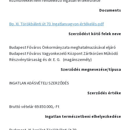
közművekkel nem rendelkező ingatlan értékesítése
Documents
Bp. XI. Törökbálinti út 70. Ingatlanvagyon-értékelés.pdf
Szerződést kötő felek neve
Budapest Főváros Önkormányzata meghatalmazásával eljáró
Budapest Főváros Vagyonkezelő Központ Zártkörűen Működő
Részvénytársaság és dr. E. G. (magánszemély)
Szerződés megnevezése/típusa
INGATLAN ADÁSVÉTELI SZERZŐDÉS
Szerződés értéke
Bruttó vételár 69.850.000,- Ft
Ingatlan természetbeni elhelyezkedése