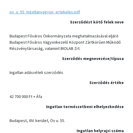
ov_u_55_Ingatlanvagyon_ertekeles.pdf
Szerződést kötő felek neve
Budapest Főváros Önkormányzata meghatalmazásával eljáró
Budapest Főváros Vagyonkezelő Központ Zártkörűen Működő
Részvénytársaság, valamint BIOLAB Zrt.
Szerződés megnevezése/típusa
Ingatlan adásvételi szerződés
Szerződés értéke
42 700 000 Ft + Áfa
Ingatlan természetbeni elhelyezkedése
Budapest, XIV. kerület, Öv u. 55.
Ingatlan helyrajzi száma