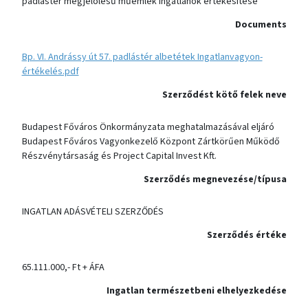
padlástér megjelölésű műemlék ingatlanok értékesítése
Documents
Bp. VI. Andrássy út 57. padlástér albetétek Ingatlanvagyon-
értékelés.pdf
Szerződést kötő felek neve
Budapest Főváros Önkormányzata meghatalmazásával eljáró
Budapest Főváros Vagyonkezelő Központ Zártkörűen Működő
Részvénytársaság és Project Capital Invest Kft.
Szerződés megnevezése/típusa
INGATLAN ADÁSVÉTELI SZERZŐDÉS
Szerződés értéke
65.111.000,- Ft + ÁFA
Ingatlan természetbeni elhelyezkedése