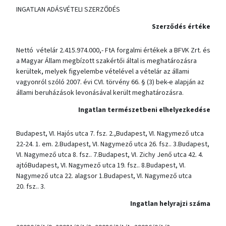
INGATLAN ADÁSVÉTELI SZERZŐDÉS
Szerződés értéke
Nettó vételár 2.415.974.000,- FtA forgalmi értékek a BFVK Zrt. és
a Magyar Állam megbízott szakértői által is meghatározásra
kerültek, melyek figyelembe vételével a vételár az állami
vagyonról szóló 2007. évi CVI. törvény 66. § (3) bek-e alapján az
állami beruházások levonásával került meghatározásra.
Ingatlan természetbeni elhelyezkedése
Budapest, VI. Hajós utca 7. fsz. 2.,Budapest, VI. Nagymező utca
22-24. 1. em. 2.Budapest, VI. Nagymező utca 26. fsz.. 3.Budapest,
VI. Nagymező utca 8. fsz.. 7.Budapest, VI. Zichy Jenő utca 42. 4.
ajtóBudapest, VI. Nagymező utca 19. fsz.. 8.Budapest, VI.
Nagymező utca 22. alagsor 1.Budapest, VI. Nagymező utca
20. fsz.. 3.
Ingatlan helyrajzi száma