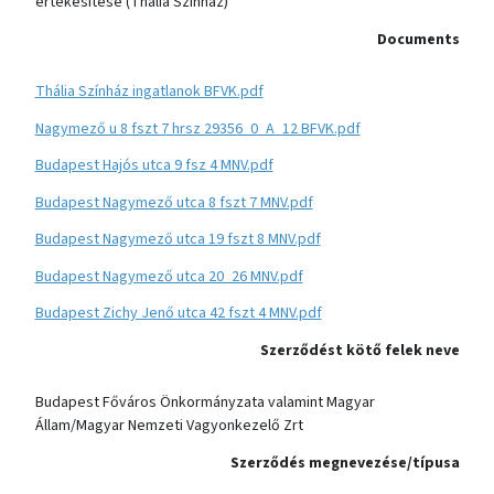
értékesítése (Thália Színház)
Documents
Thália Színház ingatlanok BFVK.pdf
Nagymező u 8 fszt 7 hrsz 29356_0_A_12 BFVK.pdf
Budapest Hajós utca 9 fsz 4 MNV.pdf
Budapest Nagymező utca 8 fszt 7 MNV.pdf
Budapest Nagymező utca 19 fszt 8 MNV.pdf
Budapest Nagymező utca 20_26 MNV.pdf
Budapest Zichy Jenő utca 42 fszt 4 MNV.pdf
Szerződést kötő felek neve
Budapest Főváros Önkormányzata valamint Magyar
Állam/Magyar Nemzeti Vagyonkezelő Zrt
Szerződés megnevezése/típusa