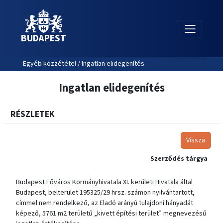
BUDAPEST
Egyéb közzététel / Ingatlan elidegenítés
Ingatlan elidegenítés
RÉSZLETEK
Vissza
Szerződés tárgya
Budapest Főváros Kormányhivatala XI. kerületi Hivatala által
Budapest, belterület 195325/29 hrsz. számon nyilvántartott,
címmel nem rendelkező, az Eladó arányú tulajdoni hányadát
képező, 5761 m2 területű „kivett építési terület” megnevezésű