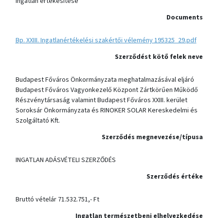
ingatlan értékesítése
Documents
Bp. XXIII. Ingatlanértékelési szakértői vélemény 195325_29.pdf
Szerződést kötő felek neve
Budapest Főváros Önkormányzata meghatalmazásával eljáró
Budapest Főváros Vagyonkezelő Központ Zártkörűen Működő
Részvénytársaság valamint Budapest Főváros XXIII. kerület
Soroksár Önkormányzata és RINOKER SOLAR Kereskedelmi és
Szolgáltató Kft.
Szerződés megnevezése/típusa
INGATLAN ADÁSVÉTELI SZERZŐDÉS
Szerződés értéke
Bruttó vételár 71.532.751,- Ft
Ingatlan természetbeni elhelyezkedése