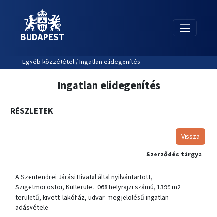
BUDAPEST
Egyéb közzététel / Ingatlan elidegenítés
Ingatlan elidegenítés
RÉSZLETEK
Vissza
Szerződés tárgya
A Szentendrei Járási Hivatal által nyilvántartott,
Szigetmonostor, Külterület 068 helyrajzi számú, 1399 m2
területű, kivett lakóház, udvar megjelölésű ingatlan
adásvétele