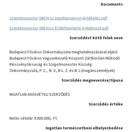
Documents
Szigetmonostor 068 hrsz Ingatlanvagyon-értékelés.pdf
Szigetmonostor 068 hrsz Értékfenntartó nyilatkozat.pdf
Szerződést kötő felek neve
Budapest Főváros Önkormányzata meghatalmazásával eljáró
Budapest Főváros Vagyonkezelő Központ Zártkörűen Működő
Részvénytársaság és Szigetmonostor Község
Önkormányzata, P. Z., B. V., B-L. Z. és B. L.(magánszemélyek)
Szerződés megnevezése/típusa
INGATLAN ADÁSVÉTELI SZERZŐDÉS
Szerződés értéke
Netto vételár 9.000.000,- Ft
Ingatlan természetbeni elhelyezkedése