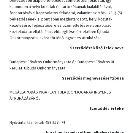
bekezdésén alapuló településüzemeltetési feladatai, így
különösen a helyi közutak és tartozékainak kialakításával,
fenntartásával kapcsolatos feladatai, valamint az Mötv. 23. § (5)
bekezdésének 1. pontjában meghatározott, helyi közutak
kezelésére, fejlesztésére és üzemeltetésére vonatkozó
közfeladatai ellátásának elősegítése érdekében Újbuda
Önkormányzata javára történő ingyenes átruházása
Szerződést kötő felek neve
Budapest Főváros Önkormányzata és Budapest Főváros XI.
kerület Újbuda Önkormányzata
Szerződés megnevezése/típusa
MEGÁLLAPODÁS INGATLAN TULAJDONJOGÁNAK INGYENES
ÁTRUHÁZÁSÁRÓL
Szerződés értéke
Nyilvántartási érték 459.257,- Ft
Ingatlan természetbeni elhelyezkedése