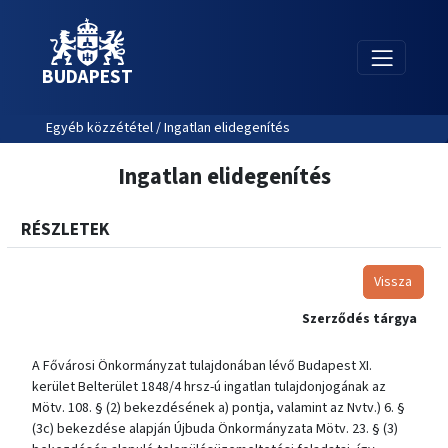
BUDAPEST
Egyéb közzététel / Ingatlan elidegenítés
Ingatlan elidegenítés
RÉSZLETEK
Vissza
Szerződés tárgya
A Fővárosi Önkormányzat tulajdonában lévő Budapest XI.
kerület Belterület 1848/4 hrsz-ú ingatlan tulajdonjogának az
Mötv. 108. § (2) bekezdésének a) pontja, valamint az Nvtv.) 6. §
(3c) bekezdése alapján Újbuda Önkormányzata Mötv. 23. § (3)