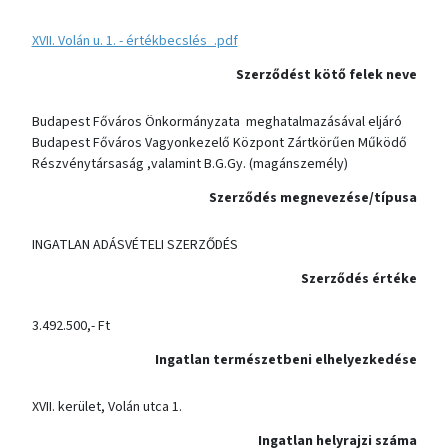
XVII. Volán u. 1. - értékbecslés_.pdf
Szerződést kötő felek neve
Budapest Főváros Önkormányzata meghatalmazásával eljáró
Budapest Főváros Vagyonkezelő Központ Zártkörűen Működő
Részvénytársaság ,valamint B.G.Gy. (magánszemély)
Szerződés megnevezése/típusa
INGATLAN ADÁSVÉTELI SZERZŐDÉS
Szerződés értéke
3.492.500,- Ft
Ingatlan természetbeni elhelyezkedése
XVII. kerület, Volán utca 1.
Ingatlan helyrajzi száma