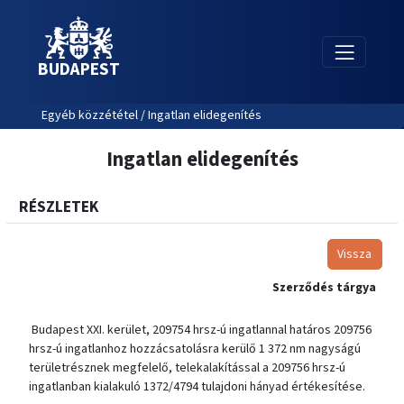
BUDAPEST
Egyéb közzététel / Ingatlan elidegenítés
Ingatlan elidegenítés
RÉSZLETEK
Vissza
Szerződés tárgya
Budapest XXI. kerület, 209754 hrsz-ú ingatlannal határos 209756
hrsz-ú ingatlanhoz hozzácsatolásra kerülő 1 372 nm nagyságú
területrésznek megfelelő, telekalakítással a 209756 hrsz-ú
ingatlanban kialakuló 1372/4794 tulajdoni hányad értékesítése.