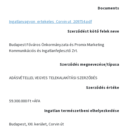
Documents
Ingatlanvagyon_ertekeles_Corvin ut_209754.pdf
Szerződést kötő felek neve
Budapest Főváros Önkormányzata és Promix Marketing
Kommunikációs és Ingatlanfejlesztő Zrt.
Szerződés megnevezése/típusa
ADÁSVÉTELLEL VEGYES TELEKALAKÍTÁSI SZERZŐDÉS
Szerződés értéke
59.300.000 Ft +ÁFA
Ingatlan természetbeni elhelyezkedése
Budapest, XXI. kerület, Corvin út