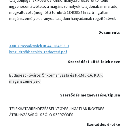
tulajdonjogának Fővárosi Önkormányzat részéről történő
ingyenesen átvétele, a magánszemélyek tulajdonában maradó,
megváltozott (megnőtt) területű 184393/2 hrsz-ú ingatlan
magánszemélyek arányos tulajdoni hányadainak rögzítésével.
Documents
XXIII_Grassalkovich út 44_184393_1
hrsz_értékbecslés_redacted.pdf
Szerződést kötő felek neve
Budapest Főváros Önkormányzata és P.K.M., K.Á, K.A.F.
magánszemélyek.
Szerződés megnevezése/típusa
TELEKHATÁRRENDEZÉSSEL VEGYES, INGATLAN INGYENES
ÁTRUHÁZÁSÁRÓL SZÓLÓ SZERZŐDÉS
Szerződés értéke