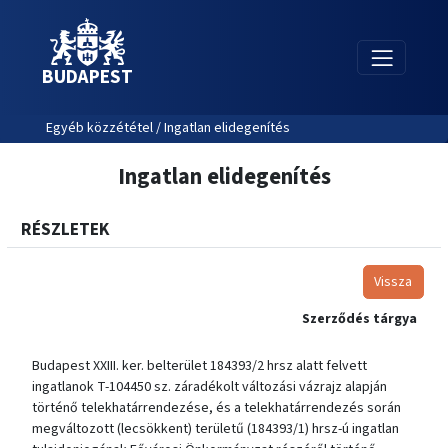
BUDAPEST
Egyéb közzététel / Ingatlan elidegenítés
Ingatlan elidegenítés
RÉSZLETEK
Vissza
Szerződés tárgya
Budapest XXIII. ker. belterület 184393/2 hrsz alatt felvett
ingatlanok T-104450 sz. záradékolt változási vázrajz alapján
történő telekhatárrendezése, és a telekhatárrendezés során
megváltozott (lecsökkent) területű (184393/1) hrsz-ú ingatlan