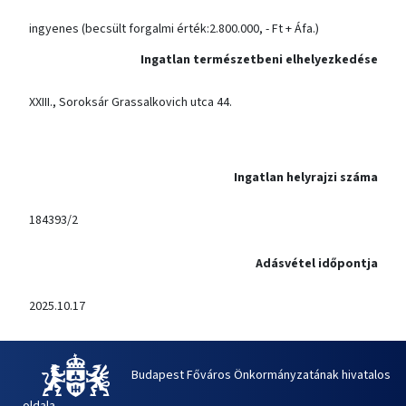
ingyenes (becsült forgalmi érték:2.800.000, - Ft + Áfa.)
Ingatlan természetbeni elhelyezkedése
XXIII., Soroksár Grassalkovich utca 44.
Ingatlan helyrajzi száma
184393/2
Adásvétel időpontja
2025.10.17
Budapest Főváros Önkormányzatának hivatalos