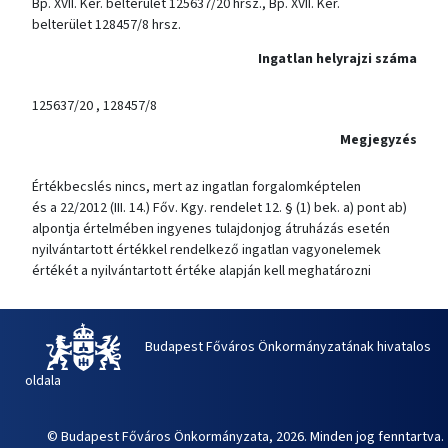
Bp. XVII. Ker. belterület 125637/20 hrsz., Bp. XVII. Ker.
belterület 128457/8 hrsz.
Ingatlan helyrajzi száma
125637/20 , 128457/8
Megjegyzés
Értékbecslés nincs, mert az ingatlan forgalomképtelen
és a 22/2012 (III. 14.) Főv. Kgy. rendelet 12. § (1) bek. a) pont ab)
alpontja értelmében ingyenes tulajdonjog átruházás esetén
nyilvántartott értékkel rendelkező ingatlan vagyonelemek
értékét a nyilvántartott értéke alapján kell meghatározni​
Budapest Főváros Önkormányzatának hivatalos
oldala
© Budapest Főváros Önkormányzata, 2026. Minden jog fenntartva.