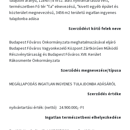
tulajdoni arányú, 128457/8 hrsz. alatt nyilvántartásba vett,
természetben Fő tér "f.a" elnevezésű, "kivett egyéb épület és
közterület megnevezésű, 3456 m2 területű ingatlan ingyenes
tulajdonba adása
Szerződést kötő felek neve
Budapest Főváros Önkormányzata meghatalmazásával eljáró
Budapest Főváros Vagyonkezelő Központ Zártkörűen Működő
Részvénytársaság és Budapest Főváros XVII. Kerület
Rákosmente Önkormányzata
Szerződés megnevezése/típusa
MEGÁLLAPODÁS INGATLAN INGYENES TULAJDONBA ADÁSÁRÓL
Szerződés értéke
nyilvántartási érték: (nettó) 24.900.000,- Ft
Ingatlan természetbeni elhelyezkedése