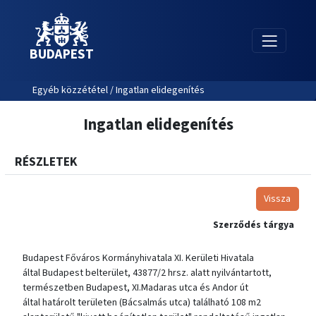
BUDAPEST
Egyéb közzététel / Ingatlan elidegenítés
Ingatlan elidegenítés
RÉSZLETEK
Vissza
Szerződés tárgya
Budapest Főváros Kormányhivatala XI. Kerületi Hivatala
által Budapest belterület, 43877/2 hrsz. alatt nyilvántartott,
természetben Budapest, XI.Madaras utca és Andor út
által határolt területen (Bácsalmás utca) található 108 m2