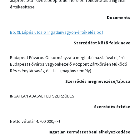
alapterületű "kivett beépítetlen terület" rendeltetésű ingatlan
értékesítése
Documents
Bp. XI. Lépés utca 6. Ingatlanvagyon-értékelés.pdf
Szerződést kötő felek neve
Budapest Főváros Önkormányzata meghatalmazásával eljáró
Budapest Főváros Vagyonkezelő Központ Zártkörűen Működő
Részvénytársaság és J. L. (magánszemély)
Szerződés megnevezése/típusa
INGATLAN ADÁSVÉTELI SZERZŐDÉS
Szerződés értéke
Netto vételár 4.700.000,- Ft
Ingatlan természetbeni elhelyezkedése