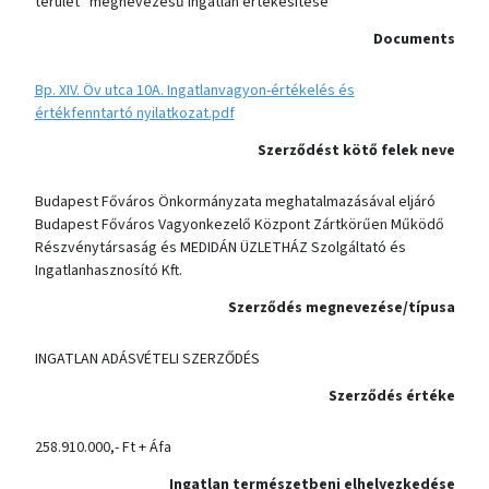
terület” megnevezésű ingatlan értékesítése
Documents
Bp. XIV. Öv utca 10A. Ingatlanvagyon-értékelés és
értékfenntartó nyilatkozat.pdf
Szerződést kötő felek neve
Budapest Főváros Önkormányzata meghatalmazásával eljáró
Budapest Főváros Vagyonkezelő Központ Zártkörűen Működő
Részvénytársaság és MEDIDÁN ÜZLETHÁZ Szolgáltató és
Ingatlanhasznosító Kft.
Szerződés megnevezése/típusa
INGATLAN ADÁSVÉTELI SZERZŐDÉS
Szerződés értéke
258.910.000,- Ft + Áfa
Ingatlan természetbeni elhelyezkedése