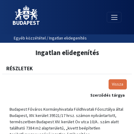
BUDAPEST
Egyéb közzététel / Ingatlan elidegenítés
Ingatlan elidegenítés
RÉSZLETEK
Vissza
Szerződés tárgya
Budapest Főváros Kormányhivatala Földhivatali Főosztálya által
Budapest, XIV. kerület 39521/17 hrsz. számon nyilvántartott,
természetben Budapest XIV. kerület Öv utca 10/A.. szám alatt
található 7384 m2 alapterületű, „kivett beépítetlen