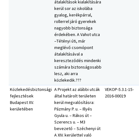
átalakítások kialakítására
kerül sor az iskolába
gyalog, kerékpárral,
rollerrel járó gyerekek
nagyobb biztonsága
érdekében. A Vahot utca
–Tétényi úti, már
meglévő csomópont
átalakításával a
kereszteződés mindenki
számára biztonságosabb
lesz, aki arra
közlekedik.???
Közlekedésbiztonsági
A Projekt az alábbi utcák
VEKOP-5.3.1-15-
fejlesztések
által határolt területen
2016-00019
Budapest XV.
kerül megvalósításra:
kerületében
Pázmány P. u. – Illyés
Gyula u. – Rákos út –
Szerencs u. – M3
bevezető – Széchenyi út
A XIV. kerülettel való