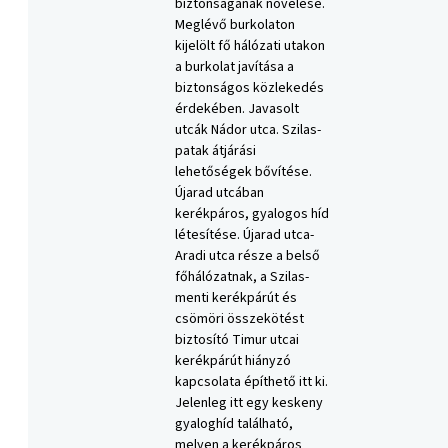
biztonságának növelése.
Meglévő burkolaton
kijelölt fő hálózati utakon
a burkolat javítása a
biztonságos közlekedés
érdekében. Javasolt
utcák Nádor utca. Szilas-
patak átjárási
lehetőségek bővítése.
Újarad utcában
kerékpáros, gyalogos híd
létesítése. Újarad utca-
Aradi utca része a belső
főhálózatnak, a Szilas-
menti kerékpárút és
csömöri összekötést
biztosító Timur utcai
kerékpárút hiányzó
kapcsolata építhető itt ki.
Jelenleg itt egy keskeny
gyaloghíd található,
melyen a kerékpáros