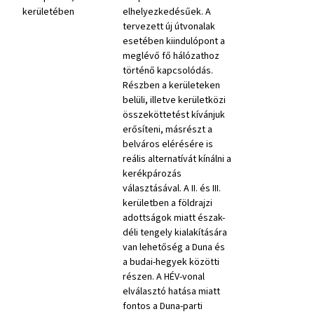
kerületében
elhelyezkedésűek. A
tervezett új útvonalak
esetében kiindulópont a
meglévő fő hálózathoz
történő kapcsolódás.
Részben a kerületeken
belüli, illetve kerületközi
összeköttetést kívánjuk
erősíteni, másrészt a
belváros elérésére is
reális alternatívát kínálni a
kerékpározás
választásával. A II. és III.
kerületben a földrajzi
adottságok miatt észak-
déli tengely kialakítására
van lehetőség a Duna és
a budai-hegyek közötti
részen. A HÉV-vonal
elválasztó hatása miatt
fontos a Duna-parti