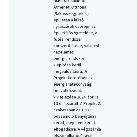
BMSZKI Családok
Átmeneti Otthona
(Rákosszegpark 4.)
épületén a külső
nyílászárók cseréje, az
épület hőszigetelése, a
fűtési rendszer
korszerűsítése, valamint
napelemes
energiarendszer
kiépítése kerül
megvalósításra. .A
Projekt keretében az
energiahatékonysági
beavatkozások
kivitelezése 2024. április
10-én lezárult. A Projekt 2.
szakaszban az 1. sz.
beszámoló benyújtásra
került, még nem került
elfogadásra. A végszámla
elszámolhatóságával