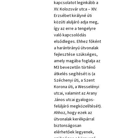
kapcsolatot leginkább a
XV. Kolozsvár utca – XIV.
Erzsébet királyné úti
közúti aluljáró adja meg,
így az erre a tengelyre
való kapcsolódás
elsődleges. Ehhez főként
a harántirányú útvonalak
fejlesztése szükséges,
amely magába foglalja az
M3 bevezetőn történő
átkelés segítését is (a
Széchenyi úti, a Szent
Korona úti, a Wesselényi
utcai, valamint az Arany
János utcai gyalogos-
felüljáró megközelítését).
Ahhoz, hogy ezek az
útvonalak kerékpárral
biztonságosan
elérhetőek legyenek,