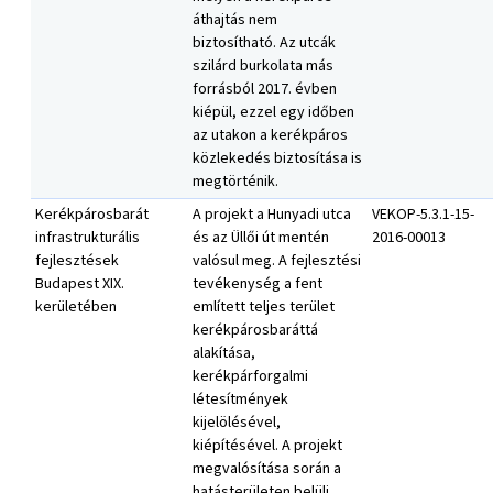
áthajtás nem
biztosítható. Az utcák
szilárd burkolata más
forrásból 2017. évben
kiépül, ezzel egy időben
az utakon a kerékpáros
közlekedés biztosítása is
megtörténik.
Kerékpárosbarát
A projekt a Hunyadi utca
VEKOP-5.3.1-15-
infrastrukturális
és az Üllői út mentén
2016-00013
fejlesztések
valósul meg. A fejlesztési
Budapest XIX.
tevékenység a fent
kerületében
említett teljes terület
kerékpárosbaráttá
alakítása,
kerékpárforgalmi
létesítmények
kijelölésével,
kiépítésével. A projekt
megvalósítása során a
hatásterületen belüli