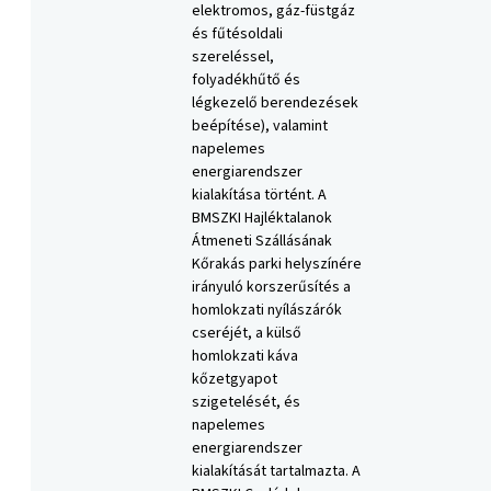
elektromos, gáz-füstgáz
és fűtésoldali
szereléssel,
folyadékhűtő és
légkezelő berendezések
beépítése), valamint
napelemes
energiarendszer
kialakítása történt. A
BMSZKI Hajléktalanok
Átmeneti Szállásának
Kőrakás parki helyszínére
irányuló korszerűsítés a
homlokzati nyílászárók
cseréjét, a külső
homlokzati káva
kőzetgyapot
szigetelését, és
napelemes
energiarendszer
kialakítását tartalmazta. A