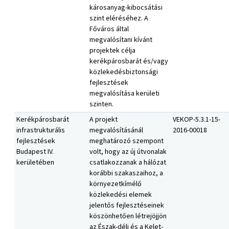
károsanyag-kibocsátási
szint eléréséhez. A
Főváros által
megvalósítani kívánt
projektek célja
kerékpárosbarát és/vagy
közlekedésbiztonsági
fejlesztések
megvalósítása kerületi
szinten.
Kerékpárosbarát
A projekt
VEKOP-5.3.1-15-
infrastrukturális
megvalósításánál
2016-00018
fejlesztések
meghatározó szempont
Budapest IV.
volt, hogy az új útvonalak
kerületében
csatlakozzanak a hálózat
korábbi szakaszaihoz, a
környezetkímélő
közlekedési elemek
jelentős fejlesztéseinek
köszönhetően létrejöjjön
az Észak-déli és a Kelet-