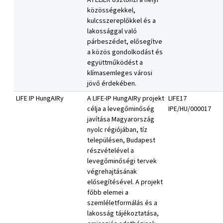
közösségekkel,
kulcsszereplőkkel és a
lakossággal való
párbeszédet, elősegítve
a közös gondolkodást és
együttműködést a
klímasemleges városi
jövő érdekében.
LIFE IP HungAIRy
A LIFE-IP HungAIRy projekt
LIFE17
célja a levegőminőség
IPE/HU/000017
javítása Magyarország
nyolc régiójában, tíz
településen, Budapest
részvételével a
levegőminőségi tervek
végrehajtásának
elősegítésével. A projekt
főbb elemei a
szemléletformálás és a
lakosság tájékoztatása,