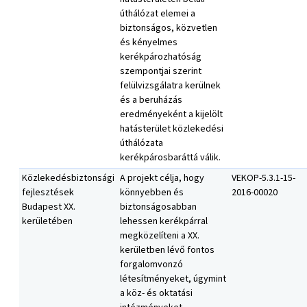
úthálózat elemei a
biztonságos, közvetlen
és kényelmes
kerékpározhatóság
szempontjai szerint
felülvizsgálatra kerülnek
és a beruházás
eredményeként a kijelölt
hatásterület közlekedési
úthálózata
kerékpárosbaráttá válik.
Közlekedésbiztonsági
A projekt célja, hogy
VEKOP-5.3.1-15-
fejlesztések
könnyebben és
2016-00020
Budapest XX.
biztonságosabban
kerületében
lehessen kerékpárral
megközelíteni a XX.
kerületben lévő fontos
forgalomvonzó
létesítményeket, úgymint
a köz- és oktatási