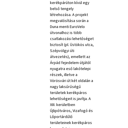
kerékpárúton kívül egy
belső tengely
létrehozása. A projekt
megvalósítása során a
Duna menti EuroVelo
útvonalhoz is több
csatlakozási lehetőséget
biztosít (pl. Üstökös utca,
Szépvölgyi úti
átvezetés), emellett az
Árpád fejedelem útjától
nyugatra eső lakótelepi
részek, illetve a
Vörösvári út két oldalán a
nagy laksűrűségű
területek kerékpáros
lehetőségeit is javítja. A
XIII. kerületben
Újlipótváros, Vizafogó és
Lőportárdűlő
területeinek kerékpáros