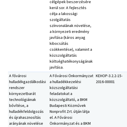
célgépek beszerzésére
kerül sor. A fejlesztés
célja a lakossági
szolgáltatás
színvonalának növelése,
a környezeti eredmény
javítása (káros anyag
kibocsátás
csökkentése), valamint a
közszolgáltatás
költséghatékonyságának
javítása.
A fővárosi
A Fővárosi Önkormányzat
KEHOP-3.2.2-15-
hulladékgazdálkodási
a hulladékkezelési
2016-00001
rendszer
közszolgáltatási
környezetbarát
feladatokat a
technológiáinak
közszolgáltató, a BKM
bővítése, a
Budapesti Közművek
hulladékfeldolgozás
Nonprofit Zrt. útján látja
és újrahasznosítás
el. A Fővárosi
arányának növelése
Önkormányzat és a BKM