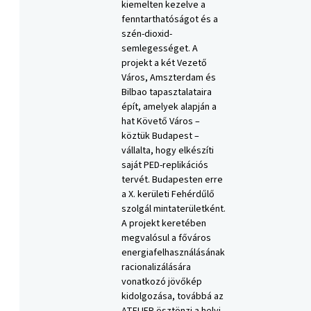
kiemelten kezelve a
fenntarthatóságot és a
szén-dioxid-
semlegességet. A
projekt a két Vezető
Város, Amszterdam és
Bilbao tapasztalataira
épít, amelyek alapján a
hat Követő Város –
köztük Budapest –
vállalta, hogy elkészíti
saját PED-replikációs
tervét. Budapesten erre
a X. kerületi Fehérdűlő
szolgál mintaterületként.
A projekt keretében
megvalósul a főváros
energiafelhasználásának
racionalizálására
vonatkozó jövőkép
kidolgozása, továbbá az
ATELIER ösztönzi a helyi