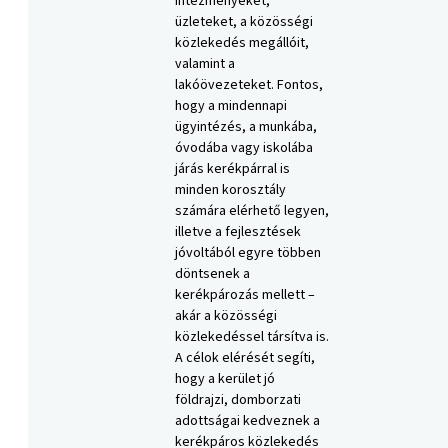
intézményeket,
üzleteket, a közösségi
közlekedés megállóit,
valamint a
lakóövezeteket. Fontos,
hogy a mindennapi
ügyintézés, a munkába,
óvodába vagy iskolába
járás kerékpárral is
minden korosztály
számára elérhető legyen,
illetve a fejlesztések
jóvoltából egyre többen
döntsenek a
kerékpározás mellett –
akár a közösségi
közlekedéssel társítva is.
A célok elérését segíti,
hogy a kerület jó
földrajzi, domborzati
adottságai kedveznek a
kerékpáros közlekedés