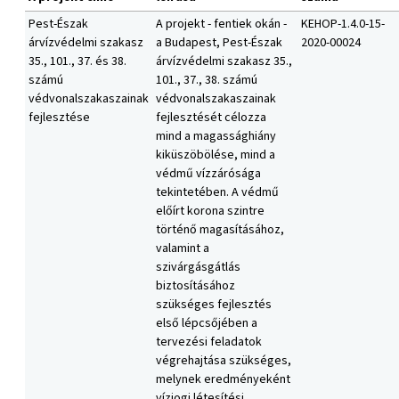
Pest-Észak
A projekt - fentiek okán -
KEHOP-1.4.0-15-
árvízvédelmi szakasz
a Budapest, Pest-Észak
2020-00024
35., 101., 37. és 38.
árvízvédelmi szakasz 35.,
számú
101., 37., 38. számú
védvonalszakaszainak
védvonalszakaszainak
fejlesztése
fejlesztését célozza
mind a magassághiány
kiküszöbölése, mind a
védmű vízzárósága
tekintetében. A védmű
előírt korona szintre
történő magasításához,
valamint a
szivárgásgátlás
biztosításához
szükséges fejlesztés
első lépcsőjében a
tervezési feladatok
végrehajtása szükséges,
melynek eredményeként
vízjogi létesítési