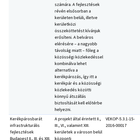
számára. A fejlesztések
révén elsősorban a
kerületen belüli, illetve
kerületközi
összeköttetést kívánjuk
erősíteni. A belváros
elérésére – a nagyobb
távolság miatt – főleg a
közösségi közlekedéssel
kombinálva lehet
alternatíva a
kerékpározás, így itt a
kerékpár és a közösségi
közlekedés közötti
könnyű átszállás
biztosítását kell előtérbe
helyezni.
Kerékpárosbarát
A projekt által érintett II.,
VEKOP-5.3.1-15-
infrastrukturális
III., VI., valamint XIII.
2016-00017
fejlesztések
kerületek a városon belül
Budapest II., III. és XIII.
központi