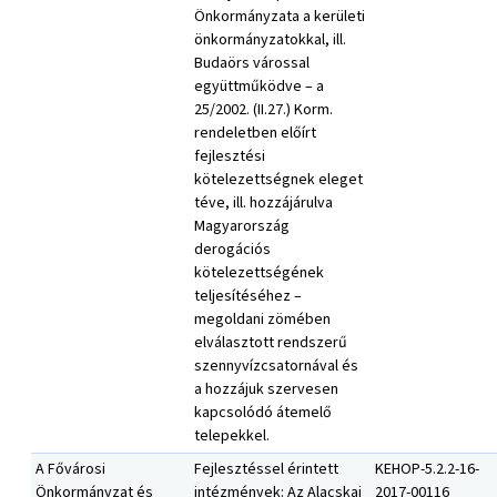
Önkormányzata a kerületi
önkormányzatokkal, ill.
Budaörs várossal
együttműködve – a
25/2002. (II.27.) Korm.
rendeletben előírt
fejlesztési
kötelezettségnek eleget
téve, ill. hozzájárulva
Magyarország
derogációs
kötelezettségének
teljesítéséhez –
megoldani zömében
elválasztott rendszerű
szennyvízcsatornával és
a hozzájuk szervesen
kapcsolódó átemelő
telepekkel.
A Fővárosi
Fejlesztéssel érintett
KEHOP-5.2.2-16-
Önkormányzat és
intézmények: Az Alacskai
2017-00116