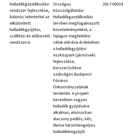
hulladékgazdálkodási
Országos
2017-00024
rendszer fejlesztése,
Közszolgáltatási
különös tekintettel az
Hulladékgazdálkodási
elkülönített
tervben megfogalmazott
hulladékgyűjtési,
követelményekkel, a
szállítási és előkezelő
fajlagos megfelelési
rendszerre
célok elérése érdekében
a hulladékgyűjtési
eszközpark (járművek)
fejlesztése,
korszerűsítése
szükséges Budapest
Főváros
Önkormányzatának
területén. A projekt
keretében vegyes
hulladék gyűjtésére
alkalmas, elsősorban
alacsony padlós, két,
illetve háromtengelyes
hulladékbegyűjtő