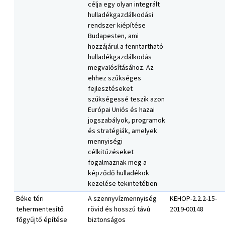
célja egy olyan integrált
hulladékgazdálkodási
rendszer kiépítése
Budapesten, ami
hozzájárul a fenntartható
hulladékgazdálkodás
megvalósításához. Az
ehhez szükséges
fejlesztéseket
szükségessé teszik azon
Európai Uniós és hazai
jogszabályok, programok
és stratégiák, amelyek
mennyiségi
célkitűzéseket
fogalmaznak meg a
képződő hulladékok
kezelése tekintetében
Béke téri
A szennyvízmennyiség
KEHOP-2.2.2-15-
tehermentesítő
rövid és hosszú távú
2019-00148
főgyűjtő építése
biztonságos