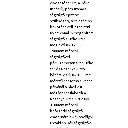
elvezetéséhez, a Béke
utcán új, párhuzamos
főgyűjtő építése
szükséges, arra számos
bekötést kell létesíteni.
Nyomvonal: A megépített
főgyűjtő a Béke utca
meglévő DN 1700-
1900mm méretű
főgyűjtővel
párhuzamosan fut a Béke
tér és Rozsnyai utca
között. Az új DN 1600mm
méretű csatorna a Vasas
pályánál a Shell kút
mögött csatlakozik a
Rozsnyai utcai DN 2300-
3100mm méretű
befogadó főgyűjtő
csatornára a Rákosvölgyi
Északi és Déli főgyűjtők