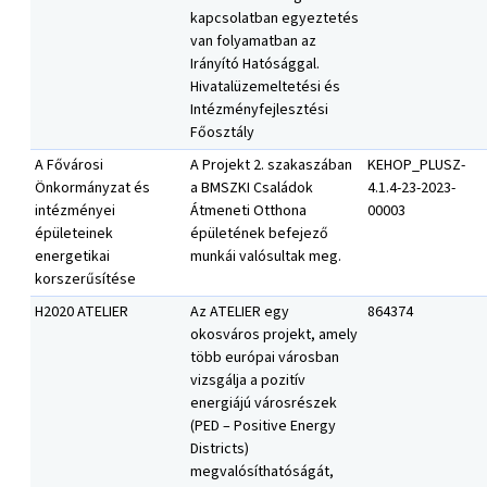
kapcsolatban egyeztetés
van folyamatban az
Irányító Hatósággal.
Hivatalüzemeltetési és
Intézményfejlesztési
Főosztály
A Fővárosi
A Projekt 2. szakaszában
KEHOP_PLUSZ-
Önkormányzat és
a BMSZKI Családok
4.1.4-23-2023-
intézményei
Átmeneti Otthona
00003
épületeinek
épületének befejező
energetikai
munkái valósultak meg.
korszerűsítése
H2020 ATELIER
Az ATELIER egy
864374
okosváros projekt, amely
több európai városban
vizsgálja a pozitív
energiájú városrészek
(PED – Positive Energy
Districts)
megvalósíthatóságát,