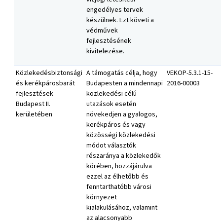
engedélyes tervek
készülnek. Ezt követi a
védművek
fejlesztésének
kivitelezése.
Közlekedésbiztonsági
A támogatás célja, hogy
VEKOP-5.3.1-15-
és kerékpárosbarát
Budapesten a mindennapi
2016-00003
fejlesztések
közlekedési célú
Budapest II.
utazások esetén
kerületében
növekedjen a gyalogos,
kerékpáros és vagy
közösségi közlekedési
módot választók
részaránya a közlekedők
körében, hozzájárulva
ezzel az élhetőbb és
fenntarthatóbb városi
környezet
kialakulásához, valamint
az alacsonyabb