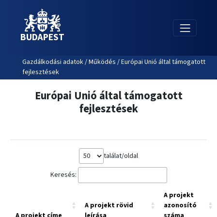
BUDAPEST
Gazdálkodási adatok / Működés / Európai Unió által támogatott
fejlesztések
Európai Unió által támogatott
fejlesztések
találat/oldal
Keresés:
A projekt
A projekt rövid
azonosító
A projekt címe
leírása
száma