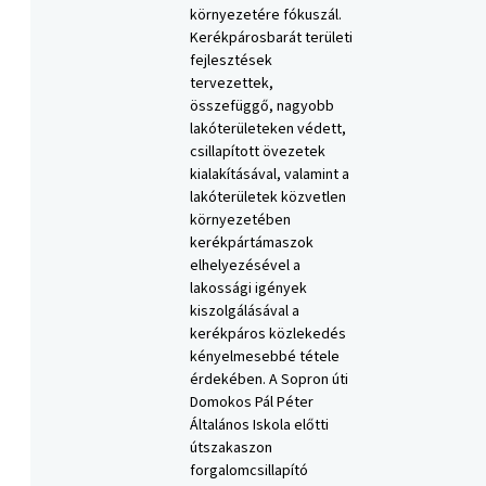
környezetére fókuszál.
Kerékpárosbarát területi
fejlesztések
tervezettek,
összefüggő, nagyobb
lakóterületeken védett,
csillapított övezetek
kialakításával, valamint a
lakóterületek közvetlen
környezetében
kerékpártámaszok
elhelyezésével a
lakossági igények
kiszolgálásával a
kerékpáros közlekedés
kényelmesebbé tétele
érdekében. A Sopron úti
Domokos Pál Péter
Általános Iskola előtti
útszakaszon
forgalomcsillapító