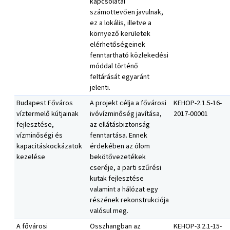
kapcsolatai
számottevően javulnak,
ez a lokális, illetve a
környező kerületek
elérhetőségeinek
fenntartható közlekedési
móddal történő
feltárását egyaránt
jelenti.
Budapest Főváros
A projekt célja a fővárosi
KEHOP-2.1.5-16-
víztermelő kútjainak
ivóvízminőség javítása,
2017-00001
fejlesztése,
az ellátásbiztonság
vízminőségi és
fenntartása. Ennek
kapacitáskockázatok
érdekében az ólom
kezelése
bekötővezetékek
cseréje, a parti szűrési
kutak fejlesztése
valamint a hálózat egy
részének rekonstrukciója
valósul meg.
A fővárosi
Összhangban az
KEHOP-3.2.1-15-