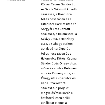
Kőrösi Csoma Sándor út
és Sibrik Miklós út közötti
szakasza, a Kőér utca
teljes hosszában és a
Gitár utca Harmat utca és
Sörgyár utca közötti
szakasza, a Halom utca, a
Szlávy utca, a Noszlopy
utca, az Óhegy parkon
áthaladó kerékpárút
teljes hosszában és a
Halom utca Kőrösi Csoma
Sándor út és Óhegy utca,
a Cserkesz utca Kelemen
utca és Örmény utca, az
Óhegy utca Kőér utca és
Kada utca közötti
szakasza. A projekt
megvalósítása során a
hatásterületen belüli
úthálózat elemei a