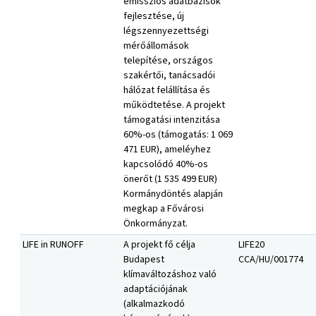
emissziós adatbázisok
fejlesztése, új
légszennyezettségi
mérőállomások
telepítése, országos
szakértői, tanácsadói
hálózat felállítása és
működtetése. A projekt
támogatási intenzitása
60%-os (támogatás: 1 069
471 EUR), ameléyhez
kapcsolódó 40%-os
önerőt (1 535 499 EUR)
Kormánydöntés alapján
megkap a Fővárosi
Önkormányzat.
LIFE in RUNOFF
A projekt fő célja
LIFE20
Budapest
CCA/HU/001774
klímaváltozáshoz való
adaptációjának
(alkalmazkodó