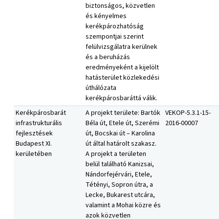
biztonságos, közvetlen
és kényelmes
kerékpározhatóság
szempontjai szerint
felülvizsgálatra kerülnek
és a beruházás
eredményeként a kijelölt
hatásterület közlekedési
úthálózata
kerékpárosbaráttá válik.
Kerékpárosbarát
A projekt területe: Bartók
VEKOP-5.3.1-15-
infrastrukturális
Béla út, Etele út, Szerémi
2016-00007
fejlesztések
út, Bocskai út – Karolina
Budapest XI.
út által határolt szakasz.
kerületében
A projekt a területen
belül található Kanizsai,
Nándorfejérvári, Etele,
Tétényi, Sopron útra, a
Lecke, Bukarest utcára,
valamint a Mohai közre és
azok közvetlen