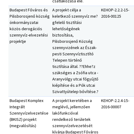
csatlakozása elé.
Budapest Főváros és
A projekt célja a
KEHOP-2.2.2-15-
Pilisborosjenő község
keletkező szennyvíz me?
2016-00125
önkormányzatai
gfelelő tisztítási
közös derogációs
lehetőségének
szennyvíz-elvezetési
biztosítása,
projektje
Pilisborosjenő Község
szennyvizének az Észak-
pesti Szennyvíztisztító
Telepen történő
tisztítása által. ??Ehhe?z
szükséges a Zsófia utca -
Aranyvölgy utcai főgyűjtő
kiépítése és a Pók utcai
Szivattyútelep bővítése.?
Budapest Komplex
A projekt keretében a
KEHOP-2.2.4-15-
Integrált
meglévő, jellemzően
2016-00007
Szennyvízelvezetése
lakófunkcióval
(BKISZ) projekt
rendelkező területek
(megvalósítás)
szennyvízelvezetését
kívánja Budapest Főváros