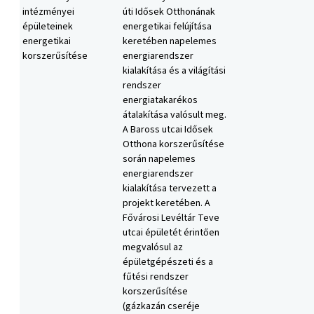
intézményei
úti Idősek Otthonának
épületeinek
energetikai felújítása
energetikai
keretében napelemes
korszerűsítése
energiarendszer
kialakítása és a világítási
rendszer
energiatakarékos
átalakítása valósult meg.
A Baross utcai Idősek
Otthona korszerűsítése
során napelemes
energiarendszer
kialakítása tervezett a
projekt keretében. A
Fővárosi Levéltár Teve
utcai épületét érintően
megvalósul az
épületgépészeti és a
fűtési rendszer
korszerűsítése
(gázkazán cseréje