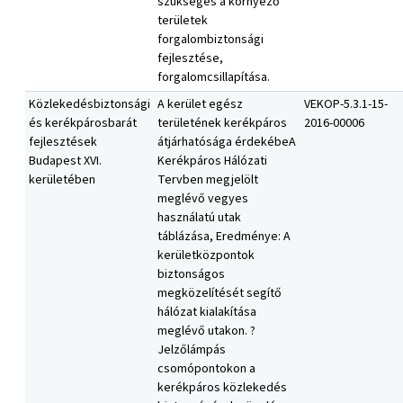
szükséges a környező
területek
forgalombiztonsági
fejlesztése,
forgalomcsillapítása.
Közlekedésbiztonsági
A kerület egész
VEKOP-5.3.1-15-
és kerékpárosbarát
területének kerékpáros
2016-00006
fejlesztések
átjárhatósága érdekébeA
Budapest XVI.
Kerékpáros Hálózati
kerületében
Tervben megjelölt
meglévő vegyes
használatú utak
táblázása, Eredménye: A
kerületközpontok
biztonságos
megközelítését segítő
hálózat kialakítása
meglévő utakon. ?
Jelzőlámpás
csomópontokon a
kerékpáros közlekedés