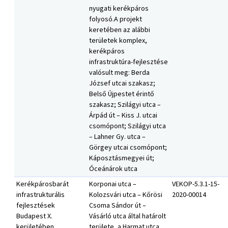
nyugati kerékpáros
folyosó.A projekt
keretében az alábbi
területek komplex,
kerékpáros
infrastruktúra-fejlesztése
valósult meg: Berda
József utcai szakasz;
Belső Újpestet érintő
szakasz; Szilágyi utca –
Árpád út – Kiss J. utcai
csomópont; Szilágyi utca
– Lahner Gy. utca –
Görgey utcai csomópont;
Káposztásmegyei út;
Óceánárok utca
Kerékpárosbarát
Korponai utca –
VEKOP-5.3.1-15-
infrastrukturális
Kolozsvári utca – Kőrösi
2020-00014
fejlesztések
Csoma Sándor út –
Budapest X.
Vásárló utca által határolt
kerületében
területe, a Harmat utca