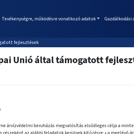
Tevékenységre, működésre vonatkozó adatok
Gazdálkodási 
gatott fejlesztések
ai Unió által támogatott fejles
e
me árvízvédelmi beruházás megvalósítás elsődleges célja a minteg
 részeként az alábbi feladatok kerülnek kitűzésre: • a meglévő