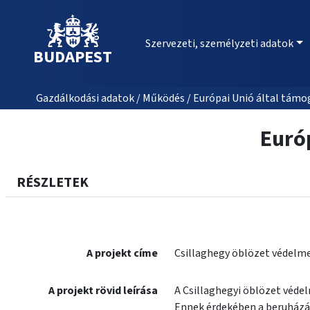
Szervezeti, személyzeti adatok
BUDAPEST
Gazdálkodási adatok / Működés / Európai Unió által támo
Európ
RÉSZLETEK
A projekt címe
Csillaghegy öblözet védelm
A projekt rövid leírása
A Csillaghegyi öblözet védel
Ennek érdekében a beruházás