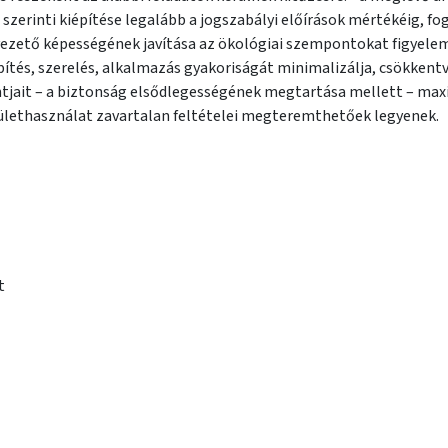
 szerinti kiépítése legalább a jogszabályi előírások mértékéig, 
építés, szerelés, alkalmazás gyakoriságát minimalizálja, csökkentve
it – a biztonság elsődlegességének megtartása mellett – maximal
rülethasználat zavartalan feltételei megteremthetőek legyenek.
t