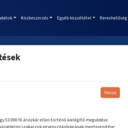
adatok
Közbeszerzés
Egyéb közzététel
Kereshetőség
ztések
Vissza
y 53.000 fő árvízkár ellen történő kielégítő megvédése.
 árvízvédelmi szakaszok egyenszilárdságának megteremtése;