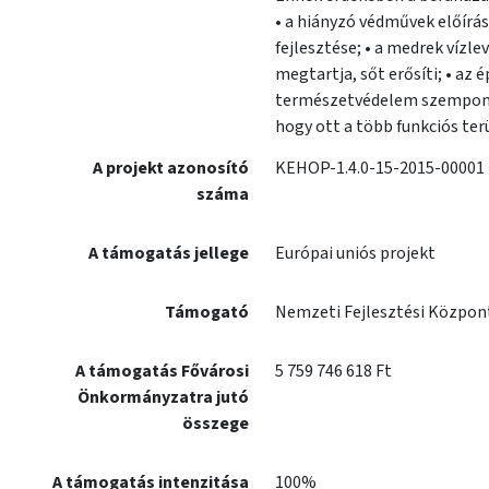
• a hiányzó védművek előírás
fejlesztése; • a medrek vízlevezető képességének javítása az ökológiai szempontokat figyelembe véve; • a területhasználatban meglévő parti jelleget
megtartja, sőt erősíti; • az 
természetvédelem szempontja
hogy ott a több funkciós te
A projekt azonosító
KEHOP-1.4.0-15-2015-00001
száma
A támogatás jellege
Európai uniós projekt
Támogató
Nemzeti Fejlesztési Közpon
A támogatás Fővárosi
5 759 746 618 Ft
Önkormányzatra jutó
összege
A támogatás intenzitása
100%