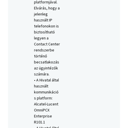
platformjával.
Elvárás, hogy a
jelenleg
használt IP
telefonokon is
biztosítható
legyen a
Contact Center
rendszerbe
történő
becsatlakozás
az ügyintézők
számára.
• A Hivatal által
használt
kommunikáció
s platform:
Alcatel-Lucent
OmniPCX
Enterprise
R101.1