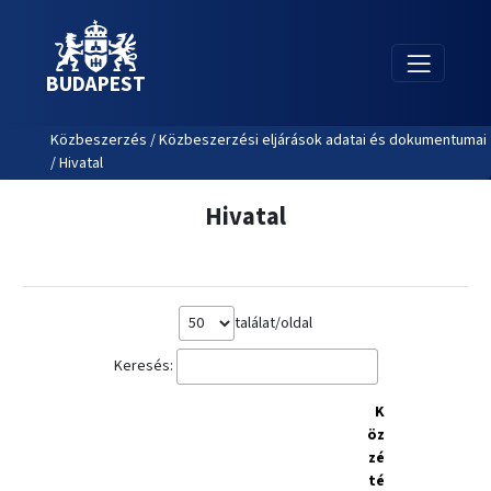
BUDAPEST
Közbeszerzés / Közbeszerzési eljárások adatai és dokumentumai
/ Hivatal
Hivatal
találat/oldal
Keresés:
K
öz
zé
té