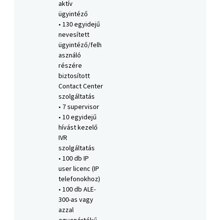
aktív
ügyintéző
• 130 egyidejű
nevesített
ügyintéző/felh
asználó
részére
biztosított
Contact Center
szolgáltatás
• 7 supervisor
• 10 egyidejű
hívást kezelő
IVR
szolgáltatás
• 100 db IP
user licenc (IP
telefonokhoz)
• 100 db ALE-
300-as vagy
azzal