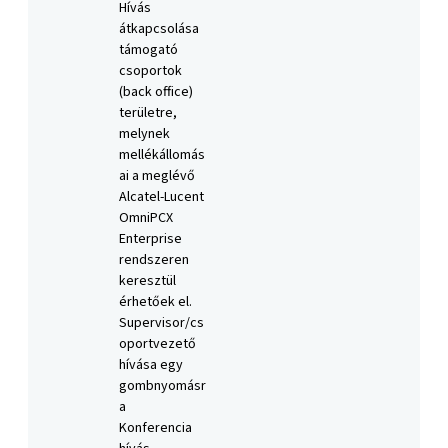
Hívás
átkapcsolása
támogató
csoportok
(back office)
területre,
melynek
mellékállomás
ai a meglévő
Alcatel-Lucent
OmniPCX
Enterprise
rendszeren
keresztül
érhetőek el.
Supervisor/cs
oportvezető
hívása egy
gombnyomásr
a
Konferencia