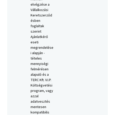
elvégzése a
Vállalkozási
Keretszerződ
ésben
foglaltak
szerint
Ajánlatkérő
eseti
megrendelése
i alapján -
tételes
mennyiségi
felmérésen
alapuló és a
TERC Kft. V.I.P.
Költségvetési
program, vagy
azzal
adatvesztés
mentesen
kompatibilis