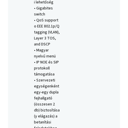
i lehetőség
• Gigabites
switch
• QoS support
o EEE 802.1p/Q
tagging (VLAN),
Layer 3 TOS,
and DSCP
• Magyar
nyelvű menü
• IP NOE és SIP
protokoll
támogatása
• Szervezeti
egységenként
egy-egy dupla
fejhallgató
(összesen 2
db) biztosítása
(y elágazás) a
betanítási