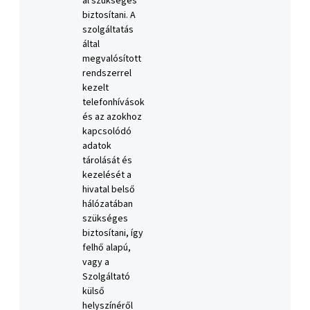
al szükséges
biztosítani. A
szolgáltatás
által
megvalósított
rendszerrel
kezelt
telefonhívások
és az azokhoz
kapcsolódó
adatok
tárolását és
kezelését a
hivatal belső
hálózatában
szükséges
biztosítani, így
felhő alapú,
vagy a
Szolgáltató
külső
helyszínéről