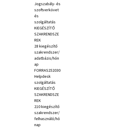
Jogszabály- és
szoftverkövet
és
szolgáltatás
KIEGÉSZÍTŐ
SZAKRENDSZE
REK
28 kiegészítő
szakrendszer/
adatbázis/hón
ap
FORRAS252030
Helpdesk
szolgáltatás
KIEGÉSZÍTŐ
SZAKRENDSZE
REK
210 kiegészítő
szakrendszer/
felhasználó/hó
nap