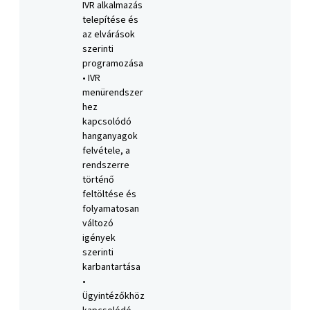
IVR alkalmazás
telepítése és
az elvárások
szerinti
programozása
• IVR
menürendszer
hez
kapcsolódó
hanganyagok
felvétele, a
rendszerre
történő
feltöltése és
folyamatosan
változó
igények
szerinti
karbantartása
•
Ügyintézőkhöz