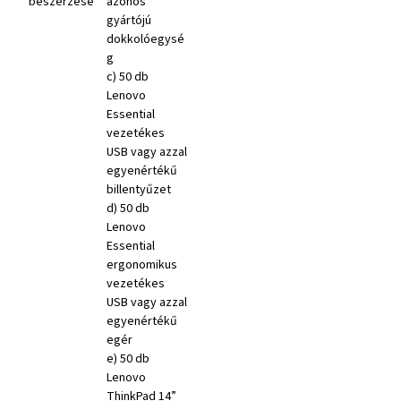
beszerzése”
azonos
gyártójú
dokkolóegysé
g
c) 50 db
Lenovo
Essential
vezetékes
USB vagy azzal
egyenértékű
billentyűzet
d) 50 db
Lenovo
Essential
ergonomikus
vezetékes
USB vagy azzal
egyenértékű
egér
e) 50 db
Lenovo
ThinkPad 14”