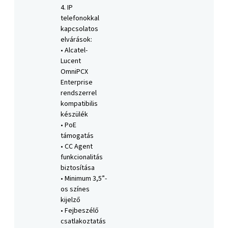
4. IP
telefonokkal
kapcsolatos
elvárások:
• Alcatel-
Lucent
OmniPCX
Enterprise
rendszerrel
kompatibilis
készülék
• PoE
támogatás
• CC Agent
funkcionalitás
biztosítása
• Minimum 3,5”-
os színes
kijelző
• Fejbeszélő
csatlakoztatás