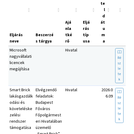
te
l
d
Ajá
Eljá
át
nla
rás
u
Eljárás
Beszerzé
tké
típ
m
neve
s tárgya
rő
usa
a
Microsoft
Hivatal
nagyvállalati
Ré
licencek
sz
le
megújítása
te
k
Smart Brick
Elvégzendő
Hivatal
2026.0
lakásgazdálk
feladatok:
6.09
Ré
odási és
Budapest
sz
le
követeléske
Főváros
te
zelési
Főpolgármest
k
rendszer
eri Hivatalában
támogatása
üzemelő
„Smart Brick”