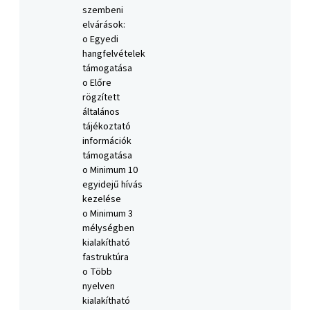
szembeni
elvárások:
o Egyedi
hangfelvételek
támogatása
o Előre
rögzített
általános
tájékoztató
információk
támogatása
o Minimum 10
egyidejű hívás
kezelése
o Minimum 3
mélységben
kialakítható
fastruktúra
o Több
nyelven
kialakítható