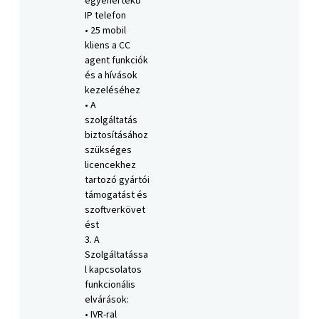
egyenértékű
IP telefon
• 25 mobil
kliens a CC
agent funkciók
és a hívások
kezeléséhez
• A
szolgáltatás
biztosításához
szükséges
licencekhez
tartozó gyártói
támogatást és
szoftverkövet
ést
3. A
Szolgáltatássa
l kapcsolatos
funkcionális
elvárások:
• IVR-ral