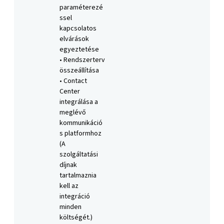
paraméterezé
ssel
kapcsolatos
elvárások
egyeztetése
• Rendszerterv
összeállítása
• Contact
Center
integrálása a
meglévő
kommunikáció
s platformhoz
(A
szolgáltatási
díjnak
tartalmaznia
kell az
integráció
minden
költségét.)