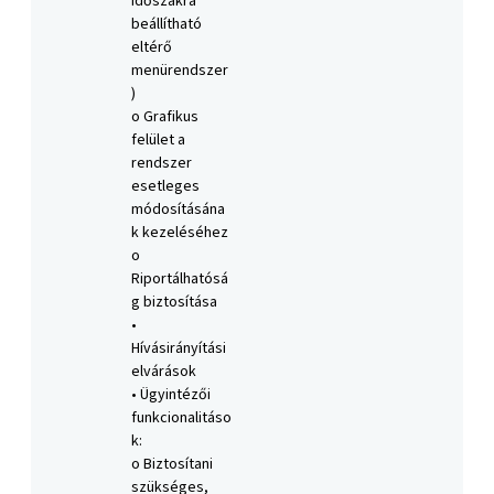
időszakra
beállítható
eltérő
menürendszer
)
o Grafikus
felület a
rendszer
esetleges
módosításána
k kezeléséhez
o
Riportálhatósá
g biztosítása
•
Hívásirányítási
elvárások
• Ügyintézői
funkcionalitáso
k:
o Biztosítani
szükséges,