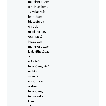
menürendszer
o Szintenként
10 választási
lehetőség
biztosítása
o Több
(minimum 3),
egymástól
független
menürendszer
kialakíthatóság
a
o Szűrési
lehetőség hívó
és hívott
számra
o Időzítési
állítási
lehetőség
(munkaidőn
kívüli