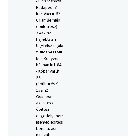
- Új városháza
Budapest V.
ker. Váci u. 62-
64. (műemlék
épületrész)
3.432m2
Hajléktalan
Ügyfélszolgála
t Budapest VIII.
ker. Könyves
Kálmán krt. 84.
- Kőbányai út
22.
(épületrész)
157m2
Összesen:
43.189m2
építési
engedélyt nem
igénylő építési
beruházási
munkák