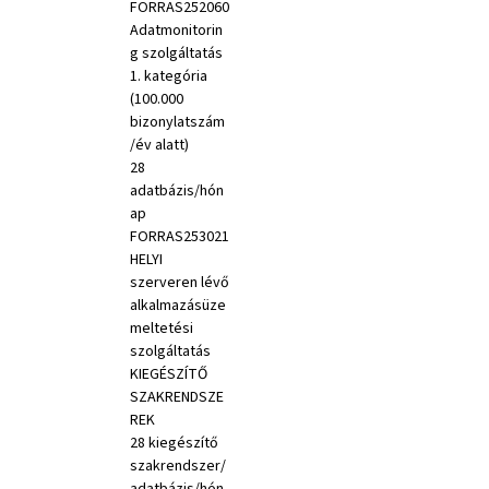
FORRAS252060
Adatmonitorin
g szolgáltatás
1. kategória
(100.000
bizonylatszám
/év alatt)
28
adatbázis/hón
ap
FORRAS253021
HELYI
szerveren lévő
alkalmazásüze
meltetési
szolgáltatás
KIEGÉSZÍTŐ
SZAKRENDSZE
REK
28 kiegészítő
szakrendszer/
adatbázis/hón