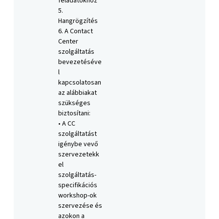
feladatokhoz
5.
Hangrögzítés
6. A Contact
Center
szolgáltatás
bevezetéséve
l
kapcsolatosan
az alábbiakat
szükséges
biztosítani:
• A CC
szolgáltatást
igénybe vevő
szervezetekk
el
szolgáltatás-
specifikációs
workshop-ok
szervezése és
azokon a