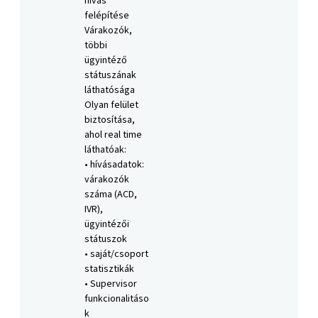
hívás
felépítése
Várakozók,
többi
ügyintéző
státuszának
láthatósága
Olyan felület
biztosítása,
ahol real time
láthatóak:
• hívásadatok:
várakozók
száma (ACD,
IVR),
ügyintézői
státuszok
• saját/csoport
statisztikák
• Supervisor
funkcionalitáso
k