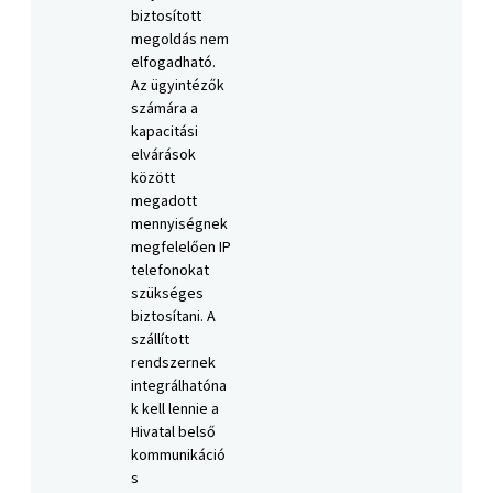
biztosított
megoldás nem
elfogadható.
Az ügyintézők
számára a
kapacitási
elvárások
között
megadott
mennyiségnek
megfelelően IP
telefonokat
szükséges
biztosítani. A
szállított
rendszernek
integrálhatóna
k kell lennie a
Hivatal belső
kommunikáció
s