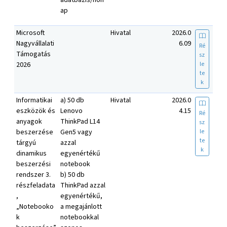
ap
Microsoft
Hivatal
2026.0
Nagyvállalati
6.09
Ré
Támogatás
sz
le
2026
te
k
Informatikai
a) 50 db
Hivatal
2026.0
eszközök és
Lenovo
4.15
Ré
anyagok
ThinkPad L14
sz
le
beszerzése
Gen5 vagy
te
tárgyú
azzal
k
dinamikus
egyenértékű
beszerzési
notebook
rendszer 3.
b) 50 db
részfeladata
ThinkPad azzal
,
egyenértékű,
„Notebooko
a megajánlott
k
notebookkal