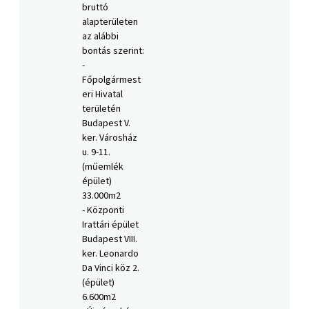
bruttó
alapterületen
az alábbi
bontás szerint:
-
Főpolgármest
eri Hivatal
területén
Budapest V.
ker. Városház
u. 9-11.
(műemlék
épület)
33.000m2
- Központi
Irattári épület
Budapest VIII.
ker. Leonardo
Da Vinci köz 2.
(épület)
6.600m2