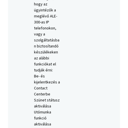
hogy az
ügyintézők a
meglévő ALE-
300-as IP
telefonokon,
vagy a
szolgáltatásba
n biztosítandó
készülékeken
az alábbi
funkciókat el
tudják érni:
Be- és
kijelentkezés a
Contact
Centerbe
Szünet státusz
aktiválása
Utómunka
funkció
aktiválása