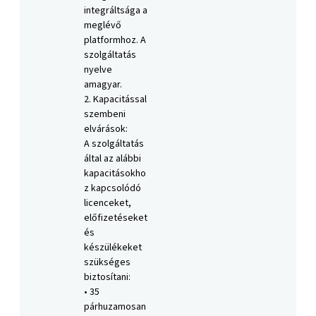
integráltsága a
meglévő
platformhoz. A
szolgáltatás
nyelve
amagyar.
2. Kapacitással
szembeni
elvárások:
A szolgáltatás
által az alábbi
kapacitásokho
z kapcsolódó
licenceket,
előfizetéseket
és
készülékeket
szükséges
biztosítani:
• 35
párhuzamosan