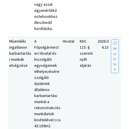
vagy azzal
egyenértékű
notebookhoz
illeszkedő
hordtáska.
Műemléki
A
Hivatal
Kbt.
2026.0
ingatlanon
Főpolgármest
115. §
4.15
Ré
karbantartás
eri Hivatal és
szerinti
sz
le
i munkák
kiszolgáló
nyílt
te
elvégzése
egységeinek
eljárás
k
elhelyezésére
szolgáló
épületek
általános
karbantartási
munkái a
rekonstrukciós
munkálatok
kivételével cca
43.189m2