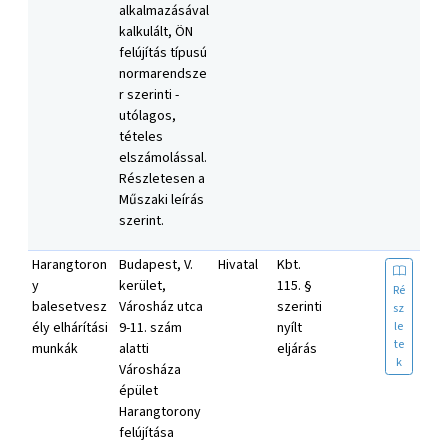
alkalmazásával
kalkulált, ÖN
felújítás típusú
normarendsze
r szerinti -
utólagos,
tételes
elszámolással.
Részletesen a
Műszaki leírás
szerint.
Harangtoron
Budapest, V.
Hivatal
Kbt.
y
kerület,
115. §
Ré
balesetvesz
Városház utca
szerinti
sz
le
ély elhárítási
9-11. szám
nyílt
te
munkák
alatti
eljárás
k
Városháza
épület
Harangtorony
felújítása