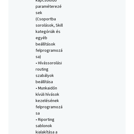
kapcsolódó
paraméterezé
sek
(Csoportba
sorolások, Skill
kategóriák és
egyéb
beállítások
felprogramozá
sa)
• Hívássorolási
routing
szabályok
beállítása
• Munkaidőn
kívüli hívások
kezelésének
felprogramozá
sa
• Riporting
sablonok
kialakítása a