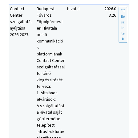
Contact
Budapest
Hivatal
2026.0
Center
Főváros
3.26
Ré
szolgáltatás
Főpolgármest
sz
le
nyújtása
eri Hivatala
te
2026-2027.
belső
k
kommunikáció
s
platformjának
Contact Center
szolgáltatással
történő
kiegészítését
tervezi:
1. Általános
elvárások:
A szolgáltatást
a Hivatal saját
géptermébe
telepített
infrastruktúráv