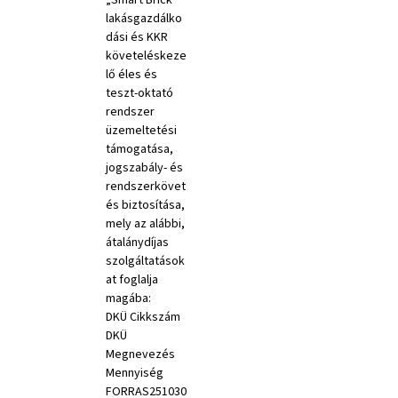
lakásgazdálko
dási és KKR
követeléskeze
lő éles és
teszt-oktató
rendszer
üzemeltetési
támogatása,
jogszabály- és
rendszerkövet
és biztosítása,
mely az alábbi,
átalánydíjas
szolgáltatások
at foglalja
magába:
DKÜ Cikkszám
DKÜ
Megnevezés
Mennyiség
FORRAS251030