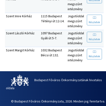
Részletek
megszűnt
intézmény
Szent Imre Kórház
1115 Budapest
Jogutóddal
Tétényi út 12-14.
megszűnt
Részletek
intézmény
Szent László Kórház
1097 Budapest
Jogutóddal
Gyáli út 5-7.
megszűnt
Részletek
intézmény
Szent Margit Kórház
1032 Budapest
Jogutóddal
Bécsi út 132.
megszűnt
Részletek
intézmény
Budapest Főváros Önkormányzatának hivatalos
oldala
© Budapest Főváros Önkormányzata, 2026. Minden jog fenntartva.