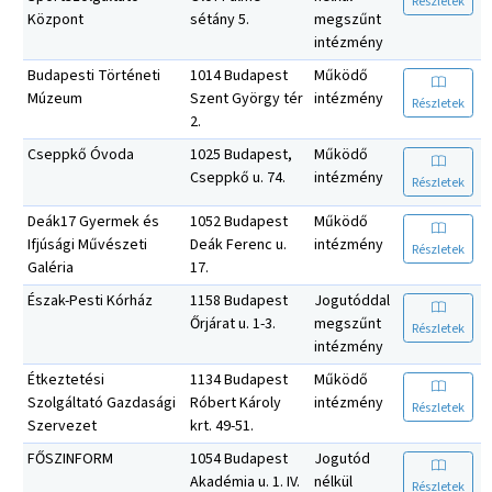
Részletek
Központ
sétány 5.
megszűnt
intézmény
Budapesti Történeti
1014 Budapest
Működő
Múzeum
Szent György tér
intézmény
Részletek
2.
Cseppkő Óvoda
1025 Budapest,
Működő
Cseppkő u. 74.
intézmény
Részletek
Deák17 Gyermek és
1052 Budapest
Működő
Ifjúsági Művészeti
Deák Ferenc u.
intézmény
Részletek
Galéria
17.
Észak-Pesti Kórház
1158 Budapest
Jogutóddal
Őrjárat u. 1-3.
megszűnt
Részletek
intézmény
Étkeztetési
1134 Budapest
Működő
Szolgáltató Gazdasági
Róbert Károly
intézmény
Részletek
Szervezet
krt. 49-51.
FŐSZINFORM
1054 Budapest
Jogutód
Akadémia u. 1. IV.
nélkül
Részletek