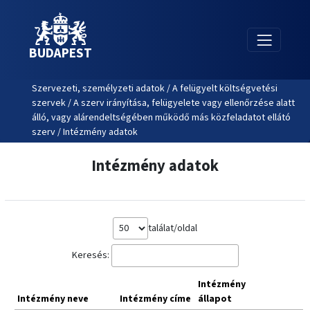
BUDAPEST
Szervezeti, személyzeti adatok / A felügyelt költségvetési
szervek / A szerv irányítása, felügyelete vagy ellenőrzése alatt
álló, vagy alárendeltségében működő más közfeladatot ellátó
szerv / Intézmény adatok
Intézmény adatok
találat/oldal
Keresés:
Intézmény
Intézmény neve
Intézmény címe
állapot