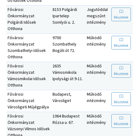
Úti Idősek Otthona
Fővárosi
8153 Polgárdi
Jogutóddal
Önkormányzat
Ipartelep
megszűnt
Részletek
Polgárdi Idősek
Somlyói u. 2.
intézmény
Otthona
Fővárosi
9700
Működő
Önkormányzat
Szombathely
intézmény
Részletek
Szombathelyi Idősek
Bogáti út 72.
Otthona
Fővárosi
2635
Működő
Önkormányzat
Vámosmikola
intézmény
Részletek
Vámosmikolai Idősek
Ipolysági út 9-11.
Otthona
Fővárosi
Budapest,
Működő
Önkormányzat
Városliget
intézmény
Részletek
Városligeti Műjégpálya
Fővárosi
1064 Budapest
Működő
Önkormányzat
Rózsa u. 67.
intézmény
Részletek
Vázsonyi Vilmos Idősek
Otthona