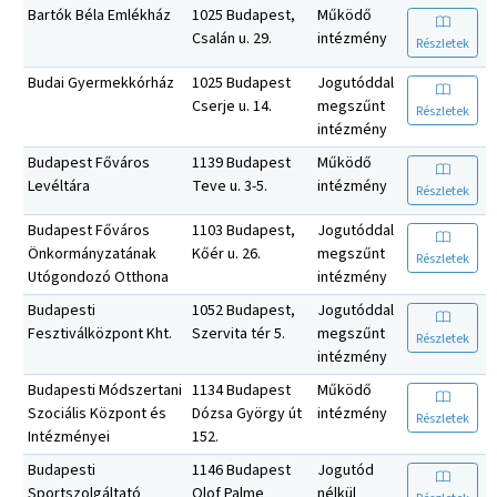
Bartók Béla Emlékház
1025 Budapest,
Működő
Csalán u. 29.
intézmény
Részletek
Budai Gyermekkórház
1025 Budapest
Jogutóddal
Cserje u. 14.
megszűnt
Részletek
intézmény
Budapest Főváros
1139 Budapest
Működő
Levéltára
Teve u. 3-5.
intézmény
Részletek
Budapest Főváros
1103 Budapest,
Jogutóddal
Önkormányzatának
Kőér u. 26.
megszűnt
Részletek
Utógondozó Otthona
intézmény
Budapesti
1052 Budapest,
Jogutóddal
Fesztiválközpont Kht.
Szervita tér 5.
megszűnt
Részletek
intézmény
Budapesti Módszertani
1134 Budapest
Működő
Szociális Központ és
Dózsa György út
intézmény
Részletek
Intézményei
152.
Budapesti
1146 Budapest
Jogutód
Sportszolgáltató
Olof Palme
nélkül