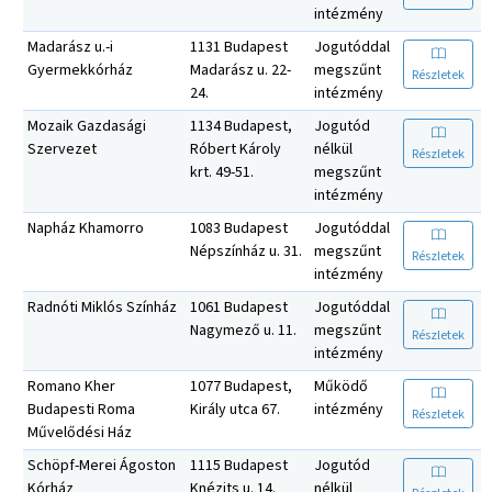
intézmény
Madarász u.-i
1131 Budapest
Jogutóddal
Gyermekkórház
Madarász u. 22-
megszűnt
Részletek
24.
intézmény
Mozaik Gazdasági
1134 Budapest,
Jogutód
Szervezet
Róbert Károly
nélkül
Részletek
krt. 49-51.
megszűnt
intézmény
Napház Khamorro
1083 Budapest
Jogutóddal
Népszínház u. 31.
megszűnt
Részletek
intézmény
Radnóti Miklós Színház
1061 Budapest
Jogutóddal
Nagymező u. 11.
megszűnt
Részletek
intézmény
Romano Kher
1077 Budapest,
Működő
Budapesti Roma
Király utca 67.
intézmény
Részletek
Művelődési Ház
Schöpf-Merei Ágoston
1115 Budapest
Jogutód
Kórház
Knézits u. 14.
nélkül