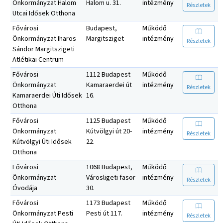
Önkormányzat Halom
Halom u. 31.
intézmény
Részletek
Utcai Idősek Otthona
Fővárosi
Budapest,
Működő
Önkormányzat Iharos
Margitsziget
intézmény
Részletek
Sándor Margitszigeti
Atlétikai Centrum
Fővárosi
1112 Budapest
Működő
Önkormányzat
Kamaraerdei út
intézmény
Részletek
Kamaraerdei Úti Idősek
16.
Otthona
Fővárosi
1125 Budapest
Működő
Önkormányzat
Kútvölgyi út 20-
intézmény
Részletek
Kútvölgyi Úti Idősek
22.
Otthona
Fővárosi
1068 Budapest,
Működő
Önkormányzat
Városligeti fasor
intézmény
Részletek
Óvodája
30.
Fővárosi
1173 Budapest
Működő
Önkormányzat Pesti
Pesti út 117.
intézmény
Részletek