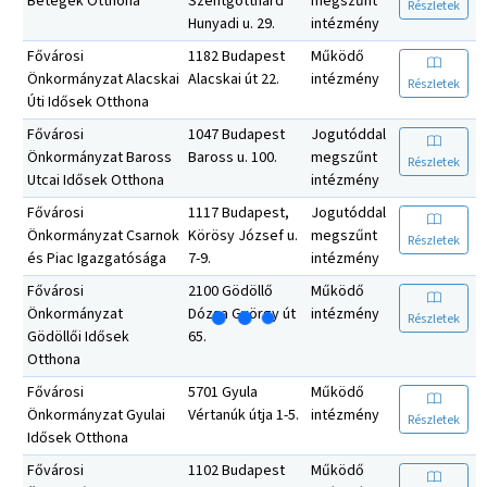
Betegek Otthona
Szentgotthárd
megszűnt
Részletek
Hunyadi u. 29.
intézmény
Fővárosi
1182 Budapest
Működő
Önkormányzat Alacskai
Alacskai út 22.
intézmény
Részletek
Úti Idősek Otthona
Fővárosi
1047 Budapest
Jogutóddal
Önkormányzat Baross
Baross u. 100.
megszűnt
Részletek
Utcai Idősek Otthona
intézmény
Fővárosi
1117 Budapest,
Jogutóddal
Önkormányzat Csarnok
Körösy József u.
megszűnt
Részletek
és Piac Igazgatósága
7-9.
intézmény
Fővárosi
2100 Gödöllő
Működő
Önkormányzat
Dózsa György út
intézmény
Részletek
Gödöllői Idősek
65.
Otthona
Fővárosi
5701 Gyula
Működő
Önkormányzat Gyulai
Vértanúk útja 1-5.
intézmény
Részletek
Idősek Otthona
Fővárosi
1102 Budapest
Működő