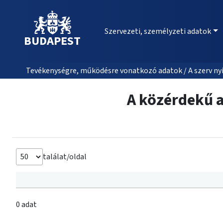
Szervezeti, személyzeti adatok
BUDAPEST
Tevékenységre, működésre vonatkozó adatok / A szerv nyi
A közérdekű a
találat/oldal
0 adat