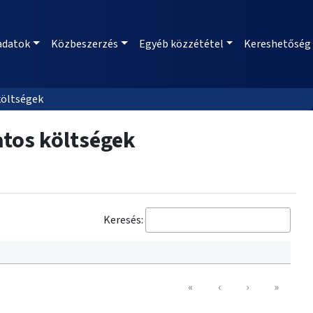
adatok
Közbeszerzés
Egyéb közzététel
Kereshetőség
költségek
atos költségek
Keresés:
«
‹
›
»