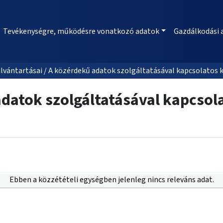
Tevékenységre, működésre vonatkozó adatok
Gazdálkodási 
lvántartásai / A közérdekű adatok szolgáltatásával kapcsolatos 
datok szolgáltatásával kapcsol
Ebben a közzétételi egységben jelenleg nincs releváns adat.