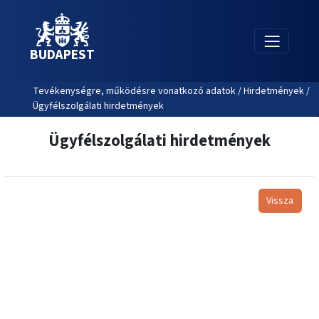
BUDAPEST
Tevékenységre, működésre vonatkozó adatok / Hirdetmények /
Ügyfélszolgálati hirdetmények
Ügyfélszolgálati hirdetmények
Vissza