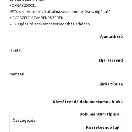
FORRAS253021
HELYI szerveren lévő alkalmazásüzemeltetési szolgáltatás
KIEGÉSZÍTŐ SZAKRENDSZEREK
28 kiegészítő szakrendszer/adatbázis/hónap
Ajánlatkérő
Hivatal
Eljárási rend
Nemzeti
Eljárás típusa
Közzéteendő dokumentumok blokk
Dokumentum típusa
Összegezés
Közzéteendő fájl