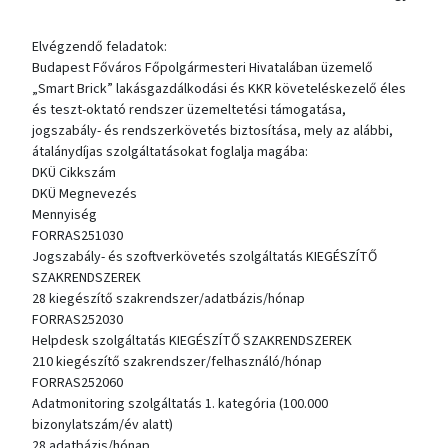
Elvégzendő feladatok:
Budapest Főváros Főpolgármesteri Hivatalában üzemelő
„Smart Brick” lakásgazdálkodási és KKR követeléskezelő éles
és teszt-oktató rendszer üzemeltetési támogatása,
jogszabály- és rendszerkövetés biztosítása, mely az alábbi,
átalánydíjas szolgáltatásokat foglalja magába:
DKÜ Cikkszám
DKÜ Megnevezés
Mennyiség
FORRAS251030
Jogszabály- és szoftverkövetés szolgáltatás KIEGÉSZÍTŐ
SZAKRENDSZEREK
28 kiegészítő szakrendszer/adatbázis/hónap
FORRAS252030
Helpdesk szolgáltatás KIEGÉSZÍTŐ SZAKRENDSZEREK
210 kiegészítő szakrendszer/felhasználó/hónap
FORRAS252060
Adatmonitoring szolgáltatás 1. kategória (100.000
bizonylatszám/év alatt)
28 adatbázis/hónap