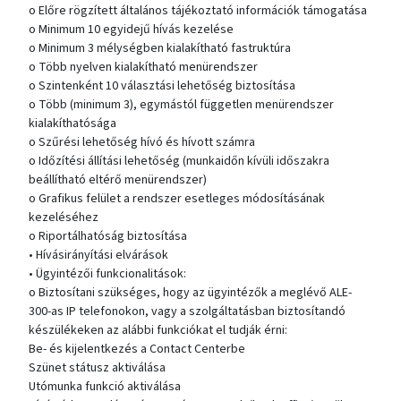
o Előre rögzített általános tájékoztató információk támogatása
o Minimum 10 egyidejű hívás kezelése
o Minimum 3 mélységben kialakítható fastruktúra
o Több nyelven kialakítható menürendszer
o Szintenként 10 választási lehetőség biztosítása
o Több (minimum 3), egymástól független menürendszer
kialakíthatósága
o Szűrési lehetőség hívó és hívott számra
o Időzítési állítási lehetőség (munkaidőn kívüli időszakra
beállítható eltérő menürendszer)
o Grafikus felület a rendszer esetleges módosításának
kezeléséhez
o Riportálhatóság biztosítása
• Hívásirányítási elvárások
• Ügyintézői funkcionalitások:
o Biztosítani szükséges, hogy az ügyintézők a meglévő ALE-
300-as IP telefonokon, vagy a szolgáltatásban biztosítandó
készülékeken az alábbi funkciókat el tudják érni:
Be- és kijelentkezés a Contact Centerbe
Szünet státusz aktiválása
Utómunka funkció aktiválása