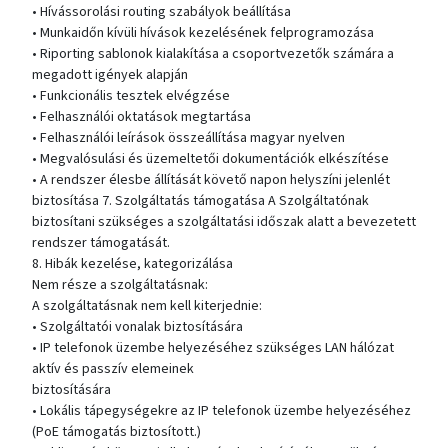
• Hívássorolási routing szabályok beállítása
• Munkaidőn kívüli hívások kezelésének felprogramozása
• Riporting sablonok kialakítása a csoportvezetők számára a
megadott igények alapján
• Funkcionális tesztek elvégzése
• Felhasználói oktatások megtartása
• Felhasználói leírások összeállítása magyar nyelven
• Megvalósulási és üzemeltetői dokumentációk elkészítése
• A rendszer élesbe állítását követő napon helyszíni jelenlét
biztosítása 7. Szolgáltatás támogatása A Szolgáltatónak
biztosítani szükséges a szolgáltatási időszak alatt a bevezetett
rendszer támogatását.
8. Hibák kezelése, kategorizálása
Nem része a szolgáltatásnak:
A szolgáltatásnak nem kell kiterjednie:
• Szolgáltatói vonalak biztosítására
• IP telefonok üzembe helyezéséhez szükséges LAN hálózat
aktív és passzív elemeinek
biztosítására
• Lokális tápegységekre az IP telefonok üzembe helyezéséhez
(PoE támogatás biztosított.)