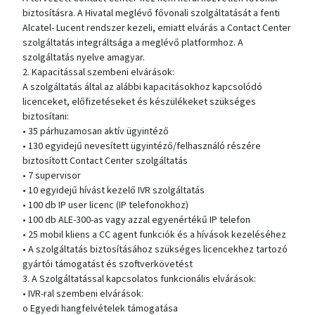
biztosításra. A Hivatal meglévő fővonali szolgáltatását a fenti
Alcatel- Lucent rendszer kezeli, emiatt elvárás a Contact Center
szolgáltatás integráltsága a meglévő platformhoz. A
szolgáltatás nyelve amagyar.
2. Kapacitással szembeni elvárások:
A szolgáltatás által az alábbi kapacitásokhoz kapcsolódó
licenceket, előfizetéseket és készülékeket szükséges
biztosítani:
• 35 párhuzamosan aktív ügyintéző
• 130 egyidejű nevesített ügyintéző/felhasználó részére
biztosított Contact Center szolgáltatás
• 7 supervisor
• 10 egyidejű hívást kezelő IVR szolgáltatás
• 100 db IP user licenc (IP telefonokhoz)
• 100 db ALE-300-as vagy azzal egyenértékű IP telefon
• 25 mobil kliens a CC agent funkciók és a hívások kezeléséhez
• A szolgáltatás biztosításához szükséges licencekhez tartozó
gyártói támogatást és szoftverkövetést
3. A Szolgáltatással kapcsolatos funkcionális elvárások:
• IVR-ral szembeni elvárások:
o Egyedi hangfelvételek támogatása