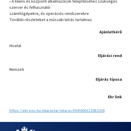
• A kliens és központi alkalmazások telepítéséhez szükséges
szerver és felhasználói
számítógépekre, és operációs rendszerekre
További részleteket a műszaki leírás tartalmaz.
Ajánlatkérő
Hivatal
Eljárási rend
Nemzeti
Eljárás típusa
Ekr link
https://ekr.gov.hu/eljarastar/eljaras/EKR000323082026