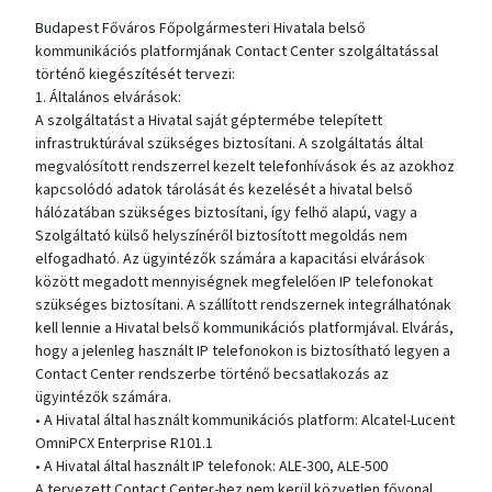
Budapest Főváros Főpolgármesteri Hivatala belső
kommunikációs platformjának Contact Center szolgáltatással
történő kiegészítését tervezi:
1. Általános elvárások:
A szolgáltatást a Hivatal saját géptermébe telepített
infrastruktúrával szükséges biztosítani. A szolgáltatás által
megvalósított rendszerrel kezelt telefonhívások és az azokhoz
kapcsolódó adatok tárolását és kezelését a hivatal belső
hálózatában szükséges biztosítani, így felhő alapú, vagy a
Szolgáltató külső helyszínéről biztosított megoldás nem
elfogadható. Az ügyintézők számára a kapacitási elvárások
között megadott mennyiségnek megfelelően IP telefonokat
szükséges biztosítani. A szállított rendszernek integrálhatónak
kell lennie a Hivatal belső kommunikációs platformjával. Elvárás,
hogy a jelenleg használt IP telefonokon is biztosítható legyen a
Contact Center rendszerbe történő becsatlakozás az
ügyintézők számára.
• A Hivatal által használt kommunikációs platform: Alcatel-Lucent
OmniPCX Enterprise R101.1
• A Hivatal által használt IP telefonok: ALE-300, ALE-500
A tervezett Contact Center-hez nem kerül közvetlen fővonal