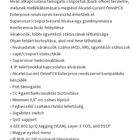
Hívás átkapcsolása támogató csoportok (back office) területre,
melynek mellékállomásai a meglévő Alcatel-Lucent OmniPCX
Enterprise rendszeren keresztül érhetőek el.
Supervisor/csoportvezető hívása egy gombnyomásra
Konferencia hívás felépítése
Várakozók, többi ügyintéző státuszának láthatósága
Olyan felület biztosítása, ahol real time láthatóak:
• hívásadatok: várakozók száma (ACD, IVR), ügyintézői státuszok
• saját/csoport statisztikák
• Supervisor funkcionalitások
4. IP telefonokkal kapcsolatos elvárások:
• Alcatel-Lucent OmniPCX Enterprise rendszerrel kompatibilis
készülék
• PoE támogatás
• CC Agent funkcionalitás biztosítása
• Minimum 3,5”-os színes kijelző
• Fejbeszélő csatlakoztatási lehetőség
• Gigabites switch
• QoS support
o EEE 802.1p/Q tagging (VLAN), Layer 3 TOS, and DSCP
• Magyar nyelvű menü
• IP NOE és SIP protokoll támogatása