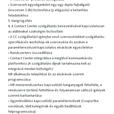
• Szervezeti egységenként egy-egy dupla fejhallgató
(összesen 2 db) biztosítása (y elágazás) a betanítási
feladatokhoz
5. Hangrögzítés
6. A Contact Center szolgáltatás bevezetésével kapcsolatosan
az alábbiakat szükséges biztosítani:
• A CC szolgáltatást igénybe vevő szervezetekkel szolgáltatás-
specifikációs workshop-ok szervezése és azokon a
paraméterezéssel kapcsolatos elvárások egyeztetése
• Rendszerterv összeállítása
• Contact Center integrálása a meglévő kommunikációs
platformhoz (A szolgáltatási díjnak tartalmaznia kell az
integráció minden költségét.)
IVR alkalmazás telepítése és az elvárások szerinti
programozása
• IVR menürendszerhez kapcsolódó hanganyagok felvétele, a
rendszerre történő feltöltése és folyamatosan változó igények
szerinti karbantartása
• Ügyintézőkhöz kapcsolódó paraméterezések (Csoportba
sorolások, Skill kategóriák és egyéb beállítások
felprogramozása)