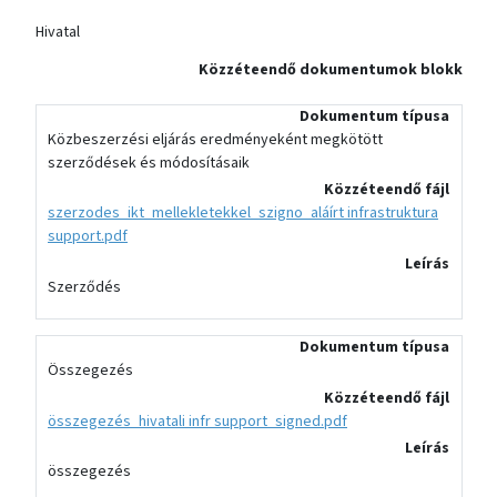
Hivatal
Közzéteendő dokumentumok blokk
Dokumentum típusa
Közbeszerzési eljárás eredményeként megkötött
szerződések és módosításaik
Közzéteendő fájl
szerzodes_ikt_mellekletekkel_szigno_aláírt infrastruktura
support.pdf
Leírás
Szerződés
Dokumentum típusa
Összegezés
Közzéteendő fájl
összegezés_hivatali infr support_signed.pdf
Leírás
összegezés