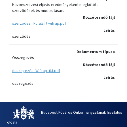
Közbeszerzési eljárás eredményeként megkötött
szerződések és módosításaik
Közzéteendő fájl
szerzodes_ikt_aláírt wifi ap.pdf
Leírás
szerződés
Dokumentum típusa
Összegezés
Közzéteendő fájl
összegezés_Wifi-ap_ikt.pdf
Leírás
összegezés
Budapest Főváros Önkormányzatának hivatalos
oldala