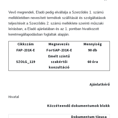
Vevő megrendeli, Eladó pedig elvállalja a Szerződés 1. számú
mellékletében nevesített termékek szállítását és szolgáltatások
teljesítését a Szerződés 2. számú melléklete szerinti műszaki
leírásban, a Eladó ajánlatában és az 1. pontban hivatkozott
keretmegállapodásban foglaltak alapján.
Cikkszám
Megnevezés
Mennyiség
FAP-231K-E
FortiAP-231K-E
90 db
Emelt szintű
SZOLG_119
szakértői
60 óra
konzultáció
Ajánlatkérő
Hivatal
Közzéteendő dokumentumok blokk
Dokumentum típusa