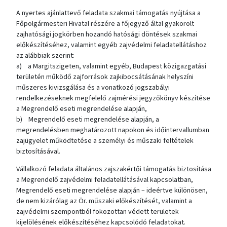
A nyertes ajánlattevő feladata szakmai támogatás nyújtása a
Főpolgármesteri Hivatal részére a főjegyző által gyakorolt
zajhatósági jogkörben hozandó hatósági döntések szakmai
előkészítéséhez, valamint egyéb zajvédelmi feladatellátáshoz
az alábbiak szerint:
a) a Margitszigeten, valamint egyéb, Budapest közigazgatási
területén működő zajforrások zajkibocsátásának helyszíni
műszeres kivizsgálása és a vonatkozó jogszabályi
rendelkezéseknek megfelelő zajmérési jegyzőkönyv készítése
a Megrendelő eseti megrendelése alapján,
b) Megrendelő eseti megrendelése alapján, a
megrendelésben meghatározott napokon és időintervallumban
zajügyelet működtetése a személyi és műszaki feltételek
biztosításával.
Vállalkozó feladata általános zajszakértői támogatás biztosítása
a Megrendelő zajvédelmi feladatellátásával kapcsolatban,
Megrendelő eseti megrendelése alapján – ideértve különösen,
de nem kizárólag az Ör. műszaki előkészítését, valamint a
zajvédelmi szempontból fokozottan védett területek
kijelölésének előkészítéséhez kapcsolódó feladatokat.