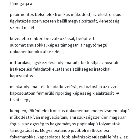
támogatja a
papírmentes belső elektronikus működést, az elektronikus
ügyintézés szervezeten belüli megvalósítását, -lehetőség
szerint minél
kevesebb emberi beavatkozással, beépített
automatizmusokkal képes támogatni a nagytömegű
dokumentumok iratkezelési,
irattárolási, ügykezelési folyamatait, -biztosítja az hivatali
iratkezelési feladatok ellátáshoz szükséges iratokkal
kapcsolatos
munkafolyamat- és feladatkezelést, és biztosítja az ezzel
kapcsolatban felmerülő riporting képesség kialakítását. -A
Hivatal egy
komplex, főként elektronikus dokumentum menedzsment alapú
működést kíván megvalósítani, ami szükségszerűen magában
foglalja az egységes hagyományos papír alapú folyamatok
támogatását is. Megvalósítandó jövőbeli iratkezelési
folyamatokkal kapcsolatos főbb elvárások: Műszaki leírás 2. sz.