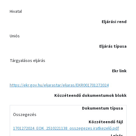
Hivatal
Eljárási rend
Uniós
Eljárás típusa
Tárgyalásos eljárás
Ekr link
https://ekr.gov.hu/eljarastar/eljaras/EKR001701272024
Közzéteendő dokumentumok blokk
Dokumentum típusa
Összegezés
Közzéteendő fájl
1701272024_EOK_2510221138_osszegezes iratkezelő.pdf
Leírás