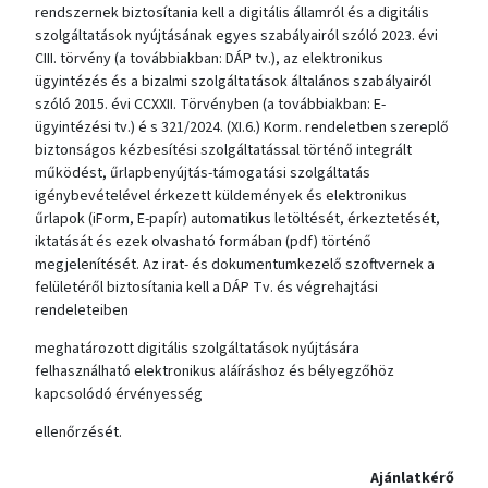
rendszernek biztosítania kell a digitális államról és a digitális
szolgáltatások nyújtásának egyes szabályairól szóló 2023. évi
CIII. törvény (a továbbiakban: DÁP tv.), az elektronikus
ügyintézés és a bizalmi szolgáltatások általános szabályairól
szóló 2015. évi CCXXII. Törvényben (a továbbiakban: E-
ügyintézési tv.) é s 321/2024. (XI.6.) Korm. rendeletben szereplő
biztonságos kézbesítési szolgáltatással történő integrált
működést, űrlapbenyújtás-támogatási szolgáltatás
igénybevételével érkezett küldemények és elektronikus
űrlapok (iForm, E-papír) automatikus letöltését, érkeztetését,
iktatását és ezek olvasható formában (pdf) történő
megjelenítését. Az irat- és dokumentumkezelő szoftvernek a
felületéről biztosítania kell a DÁP Tv. és végrehajtási
rendeleteiben
meghatározott digitális szolgáltatások nyújtására
felhasználható elektronikus aláíráshoz és bélyegzőhöz
kapcsolódó érvényesség
ellenőrzését.
Ajánlatkérő