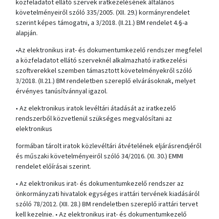
közfeladatot ellátó szervek iratkezelésének általános
követelményeiről szóló 335/2005. (XII. 29.) kormányrendelet
szerint képes támogatni, a 3/2018. (II.21.) BM rendelet 4.§-a
alapján.
•Az elektronikus irat- és dokumentumkezelő rendszer megfelel
a közfeladatot ellátó szerveknél alkalmazható iratkezelési
szoftverekkel szemben támasztott követelményekről szóló
3/2018. (II.21.) BM rendeletben szereplő elvárásoknak, melyet
érvényes tanúsítvánnyal igazol.
• Az elektronikus iratok levéltári átadását az iratkezelő
rendszerből közvetlenül szükséges megvalósítani az
elektronikus
formában tárolt iratok közlevéltári átvételének eljárásrendjéről
és műszaki követelményeiről szóló 34/2016. (XI. 30.) EMMI
rendelet előírásai szerint.
• Az elektronikus irat- és dokumentumkezelő rendszer az
önkormányzati hivatalok egységes irattári tervének kiadásáról
szóló 78/2012. (XII. 28.) BM rendeletben szereplő irattári tervet
kell kezelnie. • Az elektronikus irat- és dokumentumkezelő