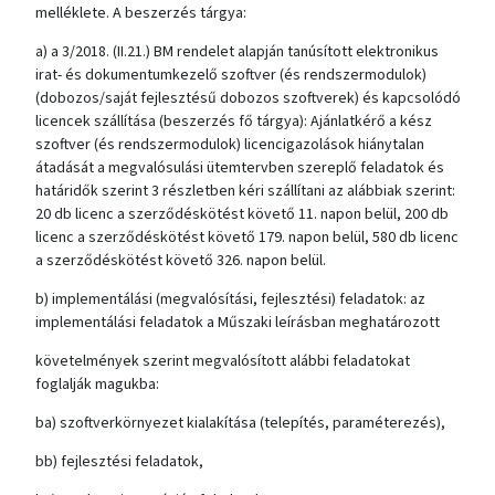
melléklete. A beszerzés tárgya:
a) a 3/2018. (II.21.) BM rendelet alapján tanúsított elektronikus
irat- és dokumentumkezelő szoftver (és rendszermodulok)
(dobozos/saját fejlesztésű dobozos szoftverek) és kapcsolódó
licencek szállítása (beszerzés fő tárgya): Ajánlatkérő a kész
szoftver (és rendszermodulok) licencigazolások hiánytalan
átadását a megvalósulási ütemtervben szereplő feladatok és
határidők szerint 3 részletben kéri szállítani az alábbiak szerint:
20 db licenc a szerződéskötést követő 11. napon belül, 200 db
licenc a szerződéskötést követő 179. napon belül, 580 db licenc
a szerződéskötést követő 326. napon belül.
b) implementálási (megvalósítási, fejlesztési) feladatok: az
implementálási feladatok a Műszaki leírásban meghatározott
követelmények szerint megvalósított alábbi feladatokat
foglalják magukba:
ba) szoftverkörnyezet kialakítása (telepítés, paraméterezés),
bb) fejlesztési feladatok,