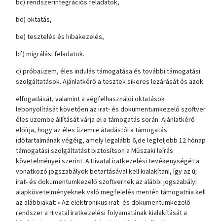
bc) rendszerintegrációs feladatok,
bd) oktatás,
be) tesztelés és hibakezelés,
bf) migrálási feladatok.
c) próbaüzem, éles indulás támogatása és további támogatási
szolgáltatások. Ajánlatkérő a tesztek sikeres lezárását és azok
elfogadását, valamint a végfelhasználói oktatások
lebonyolítását követően az irat- és dokumentumkezelő szoftver
éles üzembe állítását várja el a támogatás során. Ajánlatkérő
előírja, hogy az éles üzemre átadástól a támogatás
időtartalmának végéig, amely legalább 6,de legfeljebb 12 hónap
támogatási szolgáltatást biztosítson a Műszaki leírás
követelményei szerint. A Hivatal iratkezelési tevékenységét a
vonatkozó jogszabályok betartásával kell kialakítani, így az új
irat- és dokumentumkezelő szoftvernek az alábbi jogszabályi
alapkövetelményeknek való megfelelés mentén támogatnia kell
az alábbiakat: • Az elektronikus irat- és dokumentumkezelő
rendszer a Hivatal iratkezelési folyamatának kialakítását a