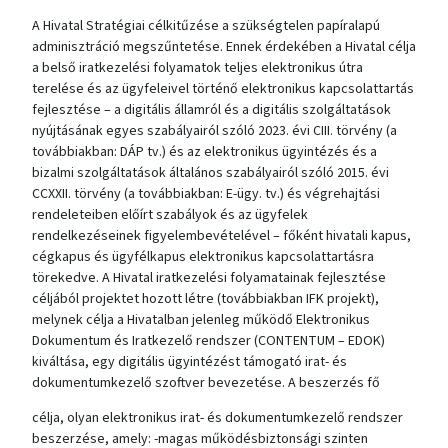
A Hivatal Stratégiai célkitűzése a szükségtelen papíralapú
adminisztráció megszűntetése. Ennek érdekében a Hivatal célja
a belső iratkezelési folyamatok teljes elektronikus útra
terelése és az ügyfeleivel történő elektronikus kapcsolattartás
fejlesztése – a digitális államról és a digitális szolgáltatások
nyújtásának egyes szabályairól szóló 2023. évi CIII. törvény (a
továbbiakban: DÁP tv.) és az elektronikus ügyintézés és a
bizalmi szolgáltatások általános szabályairól szóló 2015. évi
CCXXII. törvény (a továbbiakban: E-ügy. tv.) és végrehajtási
rendeleteiben előírt szabályok és az ügyfelek
rendelkezéseinek figyelembevételével – főként hivatali kapus,
cégkapus és ügyfélkapus elektronikus kapcsolattartásra
törekedve. A Hivatal iratkezelési folyamatainak fejlesztése
céljából projektet hozott létre (továbbiakban IFK projekt),
melynek célja a Hivatalban jelenleg működő Elektronikus
Dokumentum és Iratkezelő rendszer (CONTENTUM – EDOK)
kiváltása, egy digitális ügyintézést támogató irat- és
dokumentumkezelő szoftver bevezetése. A beszerzés fő
célja, olyan elektronikus irat- és dokumentumkezelő rendszer
beszerzése, amely: -magas működésbiztonsági szinten