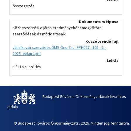
összegezés
Dokumentum típusa
Közbeszerzési eljárás eredményeként megkötött
szerződések és módosításaik
Közzéteendő fájl
vállalkozói szerződés DMS One Zrt - FPH027 - 165 - 2 -
2025_ealairt.pdf
Leírás
aláírt szerződés
Budapest Főváros Önkormányzatának hivatalos
oldala
© Budapest Főváros Önkormányzata, 2026. Minden jog fenntartva.