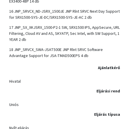
EX3400-48P 14 db
16 JNP_SRVCX_ND-JSRX_1500JE JNP Rlnt SRVC Next Day Support
for SRX1500-SYS-JE-DC/SRX1500-SYS-JE-AC 2 db
17 JNP_SX_XKJSRX_1500-P2-1 SW, SRX1500 IPS, AppSecure, URL
Filtering, Cloud AV and AS, SKYATP, Sec Intel, with SW Support, 1
YEAR 2 db
18 JNP_SRVCX_SWA-JSAT500E JNP Rlnt SRVC Software
Advantage Support for JSA-TMAD500EPS 4 db
Ajánlatkérő
Hivatal
Eljárási rend
Uniós
Eljárás típusa
Nyílt eljárás