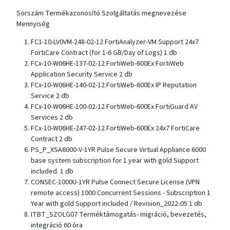
Sorszám Termékazonosító Szolgáltatás megnevezése
Mennyiség
FC1-10-LV0VM-248-02-12 FortiAnalyzer-VM Support 24x7
FortiCare Contract (for 1-6 GB/Day of Logs) 1 db
FCx-10-W06HE-137-02-12 FortiWeb-600Ex FortiWeb
Application Security Service 2 db
FCx-10-W06HE-140-02-12 FortiWeb-600Ex IP Reputation
Service 2 db
FCx-10-W06HE-100-02-12 FortiWeb-600Ex FortiGuard AV
Services 2 db
FCx-10-W06HE-247-02-12 FortiWeb-600Ex 24x7 FortiCare
Contract 2 db
PS_P_XSA6000-V-1YR Pulse Secure Virtual Appliance 6000
base system subscription for 1 year with gold Support
included. 1 db
CONSEC-1000U-1YR Pulse Connect Secure License (VPN
remote access) 1000 Concurrent Sessions - Subscription 1
Year with gold Support included / Revision_2022-05 1 db
ITBT_SZOLG07 Terméktámogatás- migráció, bevezetés,
integráció 60 óra