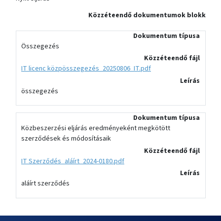
Közzéteendő dokumentumok blokk
Dokumentum típusa
Összegezés
Közzéteendő fájl
IT licenc közpösszegezés_20250806_IT.pdf
Leírás
összegezés
Dokumentum típusa
Közbeszerzési eljárás eredményeként megkötött
szerződések és módosításaik
Közzéteendő fájl
IT Szerződés_aláírt_2024-0180.pdf
Leírás
aláírt szerződés