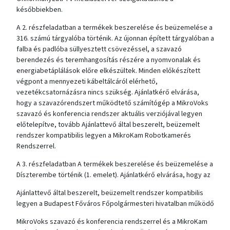
későbbiekben.
A 2. részfeladatban a termékek beszerelése és beüzemelése a
316. számú tárgyalóba történik. Az újonnan épített tárgyalóban a
falba és padlóba süllyesztett csövezéssel, a szavazó
berendezés és teremhangosítás részére a nyomvonalak és
energiabetáplálások előre elkészültek. Minden előkészített
végpont a mennyezeti kábeltálcáról elérhető,
vezetékcsatornázásra nincs szükség. Ajánlatkérő elvárása,
hogy a szavazórendszert működtető számítógép a MikroVoks
szavazó és konferencia rendszer aktuális verziójával legyen
előtelepítve, tovább Ajánlattevő által beszerelt, beüzemelt
rendszer kompatibilis legyen a MikroKam Robotkamerés
Rendszerrel.
A 3. részfeladatban A termékek beszerelése és beüzemelése a
Díszterembe történik (1. emelet). Ajánlatkérő elvárása, hogy az
Ajánlattevő által beszerelt, beüzemelt rendszer kompatibilis
legyen a Budapest Főváros Főpolgármesteri hivatalban működő
MikroVoks szavazó és konferencia rendszerrel és a MikroKam