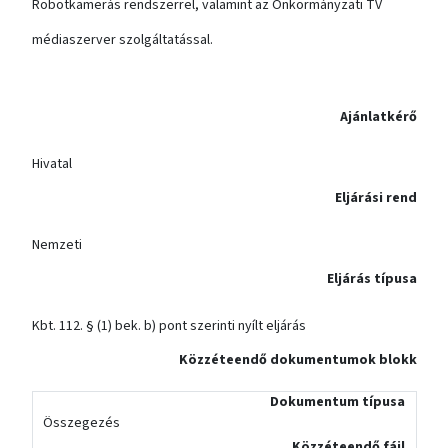
Robotkamerás rendszerrel, valamint az Önkormányzati TV
médiaszerver szolgáltatással.
Ajánlatkérő
Hivatal
Eljárási rend
Nemzeti
Eljárás típusa
Kbt. 112. § (1) bek. b) pont szerinti nyílt eljárás
Közzéteendő dokumentumok blokk
Dokumentum típusa
Összegezés
Közzéteendő fájl