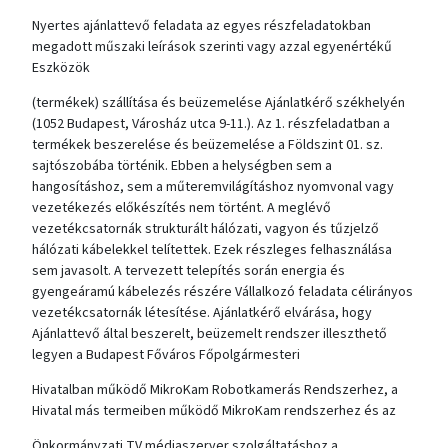
Nyertes ajánlattevő feladata az egyes részfeladatokban
megadott műszaki leírások szerinti vagy azzal egyenértékű
Eszközök
(termékek) szállítása és beüzemelése Ajánlatkérő székhelyén
(1052 Budapest, Városház utca 9-11.). Az 1. részfeladatban a
termékek beszerelése és beüzemelése a Földszint 01. sz.
sajtószobába történik. Ebben a helységben sem a
hangosításhoz, sem a műteremvilágításhoz nyomvonal vagy
vezetékezés előkészítés nem történt. A meglévő
vezetékcsatornák strukturált hálózati, vagyon és tűzjelző
hálózati kábelekkel telítettek. Ezek részleges felhasználása
sem javasolt. A tervezett telepítés során energia és
gyengeáramú kábelezés részére Vállalkozó feladata célirányos
vezetékcsatornák létesítése. Ajánlatkérő elvárása, hogy
Ajánlattevő által beszerelt, beüzemelt rendszer illeszthető
legyen a Budapest Főváros Főpolgármesteri
Hivatalban működő MikroKam Robotkamerás Rendszerhez, a
Hivatal más termeiben működő MikroKam rendszerhez és az
Önkormányzati TV médiaszerver szolgáltatáshoz a