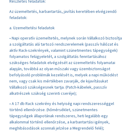
Részletes feladatok:
Az üzemeltetés, karbantartás, javítás keretében elvégzendő
feladatok:
a. Üzemeltetési feladatok
• Napi operatív üzemeltetés, melynek során Vállalkozó biztosítja
a szolgáltatás alá tartozó rendszerelemek (passzív hálózat és
aktív Rack-szekrények, valamint szünetmentes tápegységek)
folyamatos felügyeletét, a szolgáltatás fenntartásához
szükséges feladatok elvégzését az üzemeltetés folyamatai
alapján, továbbá az olyan műszaki vagy üzembiztonságot
befolyásoló problémák kezelését is, melyek a napi működést
nem, vagy csak kis mértékben zavarják, de kijavításukat
Vállalkozó szükségesnek tartja. (Patch-kábelek, passzív
alkatrészek szükség szerinti cseréje);
• A 17 db Rack szekrény és helyiség napi rendszerességgel
történő ellenőrzése. (hőmérséklet, szünetmentes
tápegységek állapotának rendszeres, heti legalább egy
alkalommal történő ellenőrzése, a karbantartási igények,
meghibásodások azonnali jelzése a Megrendelő felé);