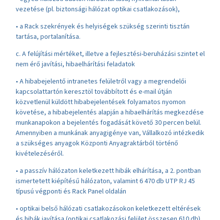
vezetése (pl. biztonsági hálózat optikai csatlakozások),
• a Rack szekrények és helyiségek szükség szerinti tisztán
tartása, portalanítása.
c. A felújítási mértéket, illetve a fejlesztési-beruházási szintet el
nem érő javítási, hibaelhárítási feladatok
• A hibabejelentő intranetes felületről vagy a megrendelői
kapcsolattartón keresztöl továbbított és e-mail útján
közvetlenül küldött hibabejelentések folyamatos nyomon
követése, a hibabejelentés alapján a hibaelhárítás megkezdése
munkanapokon a bejelentés fogadását követő 30 percen belül.
Amennyiben a munkának anyagigénye van, Vállalkozó intézkedik
a szükséges anyagok Központi Anyagraktárból történő
kivételezéséről.
• a passzív hálózaton keletkezett hibák elhárítása, a 2. pontban
ismertetett kiépítésű hálózaton, valamint 6 470 db UTP RJ 45
típusú végponti és Rack Panel oldalán
• optikai belső hálózati csatlakozásokon keletkezett eltérések
és hibák javítása (optikai csatlakozási felület összesen 610 db),