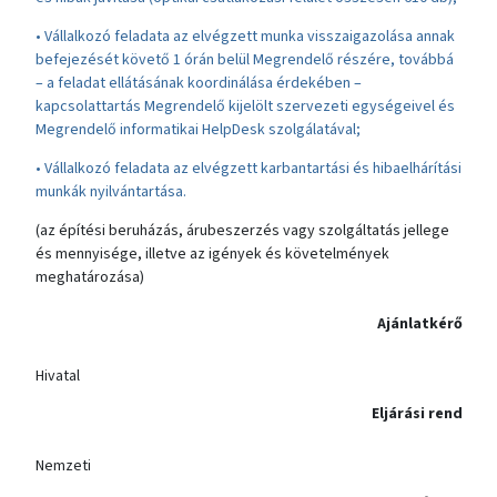
• Vállalkozó feladata az elvégzett munka visszaigazolása annak
befejezését követő 1 órán belül Megrendelő részére, továbbá
– a feladat ellátásának koordinálása érdekében –
kapcsolattartás Megrendelő kijelölt szervezeti egységeivel és
Megrendelő informatikai HelpDesk szolgálatával;
• Vállalkozó feladata az elvégzett karbantartási és hibaelhárítási
munkák nyilvántartása.
(az építési beruházás, árubeszerzés vagy szolgáltatás jellege
és mennyisége, illetve az igények és követelmények
meghatározása)
Ajánlatkérő
Hivatal
Eljárási rend
Nemzeti