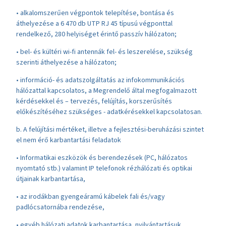
• alkalomszerűen végpontok telepítése, bontása és
áthelyezése a 6 470 db UTP RJ 45 típusú végponttal
rendelkező, 280 helyiséget érintő passzív hálózaton;
• bel- és kültéri wi-fi antennák fel- és leszerelése, szükség
szerinti áthelyezése a hálózaton;
• információ- és adatszolgáltatás az infokommunikációs
hálózattal kapcsolatos, a Megrendelő által megfogalmazott
kérdésekkel és – tervezés, felújítás, korszerűsítés
előkészítéséhez szükséges - adatkérésekkel kapcsolatosan.
b. A felújítási mértéket, illetve a fejlesztési-beruházási szintet
el nem érő karbantartási feladatok
• Informatikai eszközök és berendezések (PC, hálózatos
nyomtató stb.) valamint IP telefonok rézhálózati és optikai
útjainak karbantartása,
• az irodákban gyengeáramú kábelek fali és/vagy
padlócsatornába rendezése,
• egyéb hálózati adatok karbantartása, nyilvántartásuk