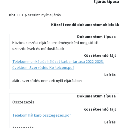
Eljárás típusa
Kbt. 113. § szerinti nyílt eljárás
Közzéteendő dokumentumok blokk
Dokumentum típusa
Közbeszerzési eljárás eredményeként megkötött
szerződések és módosításaik
Közzéteendő fájl
Telekommunikációs hálózat karbantartása 2022-2023.
években_Szerződés-Ko-telcom.pdf
Leírás
aláírt szerződés nemzeti nyílt eljárásban
Dokumentum típusa
Összegezés
Közzéteendő fájl
Telekom hál karb osszegezes.pdf
Leírás