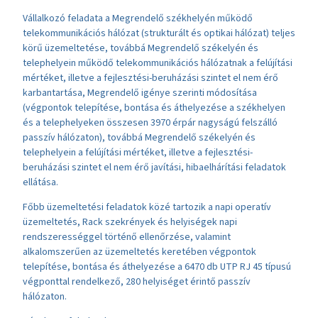
Vállalkozó feladata a Megrendelő székhelyén működő
telekommunikációs hálózat (strukturált és optikai hálózat) teljes
körű üzemeltetése, továbbá Megrendelő székelyén és
telephelyein működő telekommunikációs hálózatnak a felújítási
mértéket, illetve a fejlesztési-beruházási szintet el nem érő
karbantartása, Megrendelő igénye szerinti módosítása
(végpontok telepítése, bontása és áthelyezése a székhelyen
és a telephelyeken összesen 3970 érpár nagyságú felszálló
passzív hálózaton), továbbá Megrendelő székelyén és
telephelyein a felújítási mértéket, illetve a fejlesztési-
beruházási szintet el nem érő javítási, hibaelhárítási feladatok
ellátása.
Főbb üzemeltetési feladatok közé tartozik a napi operatív
üzemeltetés, Rack szekrények és helyiségek napi
rendszerességgel történő ellenőrzése, valamint
alkalomszerűen az üzemeltetés keretében végpontok
telepítése, bontása és áthelyezése a 6470 db UTP RJ 45 típusú
végponttal rendelkező, 280 helyiséget érintő passzív
hálózaton.