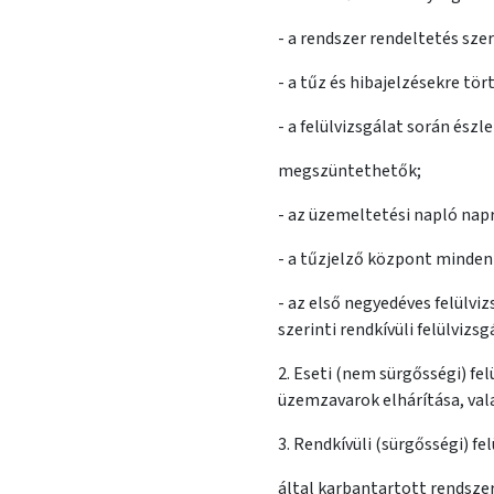
- a rendszer rendeltetés sz
- a tűz és hibajelzésekre tö
- a felülvizsgálat során ész
megszüntethetők;
- az üzemeltetési napló nap
- a tűzjelző központ minden
- az első negyedéves felülvi
szerinti rendkívüli felülvizs
2. Eseti (nem sürgősségi) f
üzemzavarok elhárítása, vala
3. Rendkívüli (sürgősségi) f
által karbantartott rendsze