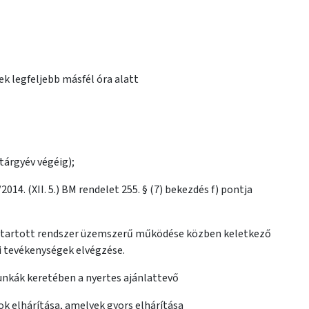
k legfeljebb másfél óra alatt
tárgyév végéig);
4. (XII. 5.) BM rendelet 255. § (7) bekezdés f) pontja
arbantartott rendszer üzemszerű működése közben keletkező
i tevékenységek elvégzése.
 munkák keretében a nyertes ajánlattevő
 elhárítása, amelyek gyors elhárítása