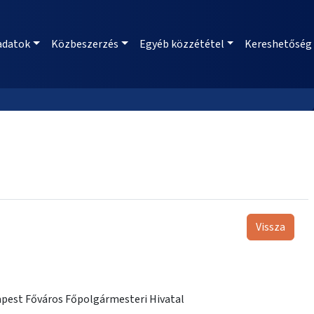
adatok
Közbeszerzés
Egyéb közzététel
Kereshetőség
Vissza
apest Főváros Főpolgármesteri Hivatal