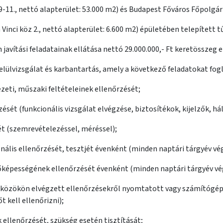
9-11., nettó alapterület: 53.000 m2) és Budapest Főváros Főpolgá
Vinci köz 2., nettó alapterület: 6.600 m2) épületében telepített t
javítási feladatainak ellátása nettó 29.000.000,- Ft keretösszeg e
elülvizsgálat és karbantartás, amely a következő feladatokat fog
ezeti, műszaki feltételeinek ellenőrzését;
zését (funkcionális vizsgálat elvégzése, biztosítékok, kijelzők, h
t (szemrevételezéssel, méréssel);
nális ellenőrzését, tesztjét évenként (minden naptári tárgyév v
képességének ellenőrzését évenként (minden naptári tárgyév vé
zközökön elvégzett ellenőrzésekről nyomtatott vagy számítógép
 kell ellenőrizni);
ellenőrzését, szükség esetén tisztítását;