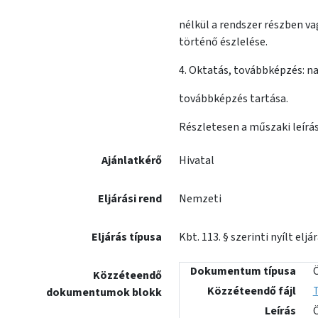
nélkül a rendszer részben v
történő észlelése.
4. Oktatás, továbbképzés: n
továbbképzés tartása.
Részletesen a műszaki leírás
Ajánlatkérő
Hivatal
Eljárási rend
Nemzeti
Eljárás típusa
Kbt. 113. § szerinti nyílt eljá
Dokumentum típusa
Közzéteendő
Közzéteendő fájl
T
dokumentumok blokk
Leírás
Ö