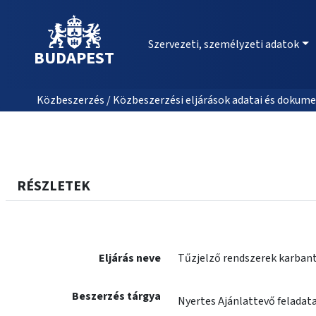
Szervezeti, személyzeti adatok
BUDAPEST
Közbeszerzés / Közbeszerzési eljárások adatai és dokume
RÉSZLETEK
Eljárás neve
Tűzjelző rendszerek karbant
Beszerzés tárgya
Nyertes Ajánlattevő feladat