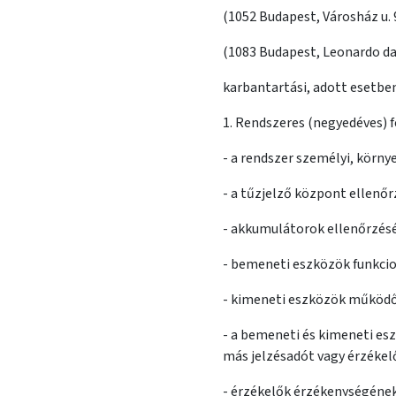
(1052 Budapest, Városház u. 
(1083 Budapest, Leonardo da 
karbantartási, adott esetben 
1. Rendszeres (negyedéves) f
- a rendszer személyi, körny
- a tűzjelző központ ellenőr
- akkumulátorok ellenőrzésé
- bemeneti eszközök funkcio
- kimeneti eszközök működő
- a bemeneti és kimeneti es
más jelzésadót vagy érzékelőt
- érzékelők érzékenységének 