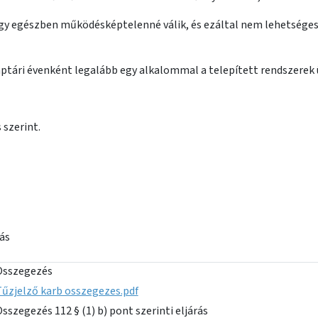
agy egészben működésképtelenné válik, és ezáltal nem lehetséges 
aptári évenként legalább egy alkalommal a telepített rendszere
 szerint.
rás
Összegezés
űzjelző karb osszegezes.pdf
sszegezés 112 § (1) b) pont szerinti eljárás