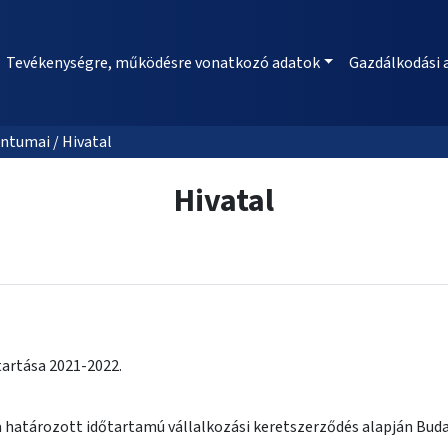
Tevékenységre, működésre vonatkozó adatok
Gazdálkodási 
ntumai / Hivatal
Hivatal
artása 2021-2022.
a határozott időtartamú vállalkozási keretszerződés alapján Bud