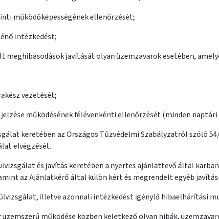
erinti működőképességének ellenőrzését;
rténő intézkedést;
lelt meghibásodások javítását olyan üzemzavarok esetében, amelye
rakész vezetését;
 jelzése működésének félévenkénti ellenőrzését (minden naptári 
zsgálat keretében az Országos Tűzvédelmi Szabályzatról szóló 54/201
gálat elvégzését.
elülvizsgálat és javítás keretében a nyertes ajánlattevő által k
mint az Ajánlatkérő által külön kért és megrendelt egyéb javítás
elülvizsgálat, illetve azonnali intézkedést igénylő hibaelhárítási
r üzemszerű működése közben keletkező olyan hibák, üzemzavarok