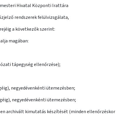
rmesteri Hivatal Központi Irattára
űzjelző rendszerek felülvizsgálata,
rejéig a következők szerint:
lalja magában:
álózati tápegység ellenőrzése);
égéig), negyedévenkénti ütemezésben;
géig), negyedévenkénti ütemezésben;
en archivált kimutatás készítését (minden ellenőrzéskor