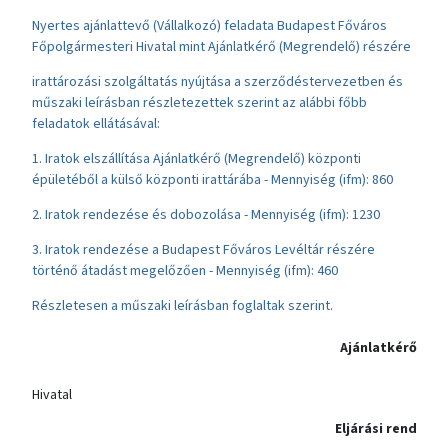
Nyertes ajánlattevő (Vállalkozó) feladata Budapest Főváros
Főpolgármesteri Hivatal mint Ajánlatkérő (Megrendelő) részére
irattározási szolgáltatás nyújtása a szerződéstervezetben és
műszaki leírásban részletezettek szerint az alábbi főbb
feladatok ellátásával:
1. Iratok elszállítása Ajánlatkérő (Megrendelő) központi
épületéből a külső központi irattárába - Mennyiség (ifm): 860
2. Iratok rendezése és dobozolása - Mennyiség (ifm): 1230
3. Iratok rendezése a Budapest Főváros Levéltár részére
történő átadást megelőzően - Mennyiség (ifm): 460
Részletesen a műszaki leírásban foglaltak szerint.
Ajánlatkérő
Hivatal
Eljárási rend