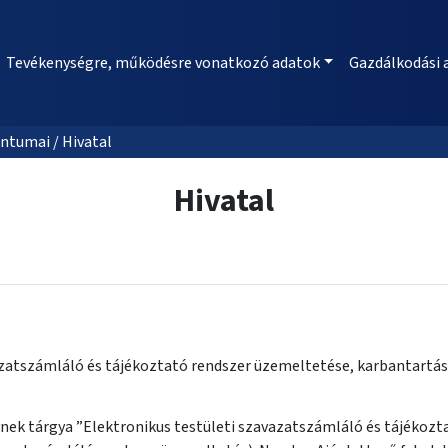
Tevékenységre, működésre vonatkozó adatok
Gazdálkodási 
ntumai / Hivatal
Hivatal
azatszámláló és tájékoztató rendszer üzemeltetése, karbantartá
ynek tárgya ”Elektronikus testületi szavazatszámláló és tájékoz