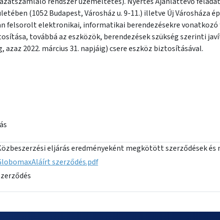
vazatszámláló rendszer üzemeltetés). Nyertes Ajánlattevő felada
letében (1052 Budapest, Városház u. 9-11.) illetve Új Városháza 
an felsorolt elektronikai, informatikai berendezésekre vonatkozó
sítása, továbbá az eszközök, berendezések szükség szerinti javít
ig, azaz 2022. március 31. napjáig) csere eszköz biztosításával.
rás
Közbeszerzési eljárás eredményeként megkötött szerződések és 
GlobomaxAláírt szerződés.pdf
Szerződés