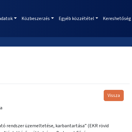
adatok
Közbeszerzés
Egyéb közzététel
Kereshetőség
Vissza
sa
tató rendszer üzemeltetése, karbantartása” (EKR rövid