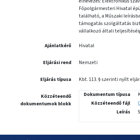
elnevezés: Elektronikus sza
Főpolgármesteri Hivatal épü
található, a Műszaki leírásb
támogatás szolgáltatás bizto
vállalkozó általi teljesítésé
Ajánlatkérő
Hivatal
Eljárási rend
Nemzeti
Eljárás típusa
Kbt. 113. § szerinti nyílt eljá
Dokumentum típusa
Közzéteendő
Közzéteendő fájl
dokumentumok blokk
Leírás