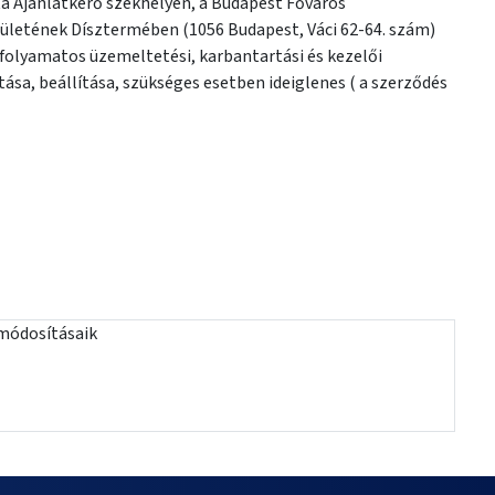
ta Ajánlatkérő székhelyén, a Budapest Főváros
épületének Dísztermében (1056 Budapest, Váci 62-64. szám)
 folyamatos üzemeltetési, karbantartási és kezelői
ása, beállítása, szükséges esetben ideiglenes ( a szerződés
módosításaik