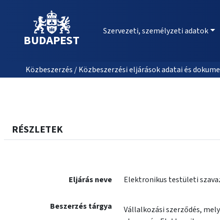
Szervezeti, személyzeti adatok
BUDAPEST
Közbeszerzés / Közbeszerzési eljárások adatai és dokume
RÉSZLETEK
Eljárás neve
Elektronikus testületi szav
Beszerzés tárgya
Vállalkozási szerződés, mel