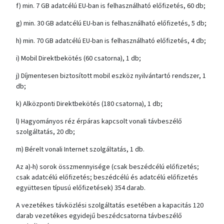
f) min. 7 GB adatcélú EU-ban is felhasználható előfizetés, 60 db;
g) min. 30 GB adatcélú EU-ban is felhasználható előfizetés, 5 db;
h) min. 70 GB adatcélú EU-ban is felhasználható előfizetés, 4 db;
i) Mobil Direktbekötés (60 csatorna), 1 db;
j) Díjmentesen biztosított mobil eszköz nyilvántartó rendszer, 1
db;
k) Alközponti Direktbekötés (180 csatorna), 1 db;
l) Hagyományos réz érpáras kapcsolt vonali távbeszélő
szolgáltatás, 20 db;
m) Bérelt vonali Internet szolgáltatás, 1 db.
Az a)-h) sorok összmennyisége (csak beszédcélú előfizetés;
csak adatcélú előfizetés; beszédcélú és adatcélú előfizetés
együttesen típusú előfizetések) 354 darab.
A vezetékes távközlési szolgáltatás esetében a kapacitás 120
darab vezetékes egyidejű beszédcsatorna távbeszélő