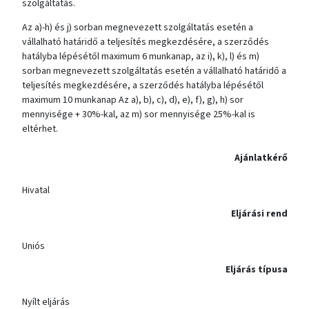
szolgáltatás.
Az a)-h) és j) sorban megnevezett szolgáltatás esetén a
vállalható határidő a teljesítés megkezdésére, a szerződés
hatályba lépésétől maximum 6 munkanap, az i), k), l) és m)
sorban megnevezett szolgáltatás esetén a vállalható határidő a
teljesítés megkezdésére, a szerződés hatályba lépésétől
maximum 10 munkanap Az a), b), c), d), e), f), g), h) sor
mennyisége + 30%-kal, az m) sor mennyisége 25%-kal is
eltérhet.
Ajánlatkérő
Hivatal
Eljárási rend
Uniós
Eljárás típusa
Nyílt eljárás