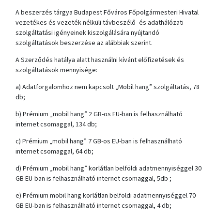
A beszerzés tárgya Budapest Főváros Főpolgármesteri Hivatal
vezetékes és vezeték nélküli távbeszélő- és adathálózati
szolgáltatási igényeinek kiszolgálására nyújtandó
szolgáltatások beszerzése az alábbiak szerint.
A Szerződés hatálya alatt használni kívánt előfizetések és
szolgáltatások mennyisége:
a) Adatforgalomhoz nem kapcsolt „Mobil hang” szolgáltatás, 78
db;
b) Prémium „mobil hang” 2 GB-os EU-ban is felhasználható
internet csomaggal, 134 db;
c) Prémium „mobil hang” 7 GB-os EU-ban is felhasználható
internet csomaggal, 64 db;
d) Prémium „mobil hang” korlátlan belföldi adatmennyiséggel 30
GB EU-ban is felhasználható internet csomaggal, 5db ;
e) Prémium mobil hang korlátlan belföldi adatmennyiséggel 70
GB EU-ban is felhasználható internet csomaggal, 4 db;