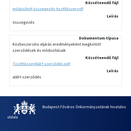
Közzéteendő fájl
módosított összegezés tisztítószer.pdf
Leírás
összegezés
Dokumentum típusa
Közbeszerzési eljárás eredményeként megkötött
szerződések és módosításaik
Közzéteendő fájl
TisztítószerAláírt szerződés.pdf
Leírás
aláírt szerződés
Budapest Főváros Önkormányzatának hivatalos
oldala