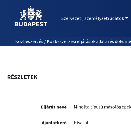
Szervezeti, személyzeti adatok
BUDAPEST
Közbeszerzés / Közbeszerzési eljárások adatai és dokume
RÉSZLETEK
Eljárás neve
Minolta típusú másológépek
Ajánlatkérő
Hivatal