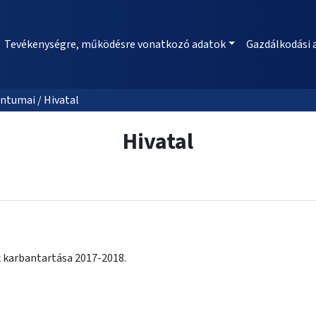
Tevékenységre, működésre vonatkozó adatok
Gazdálkodási 
ntumai / Hivatal
Hivatal
 karbantartása 2017-2018.