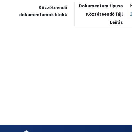
Dokumentum típusa
Közzéteendő
Közzéteendő fájl
2
dokumentumok blokk
Leírás