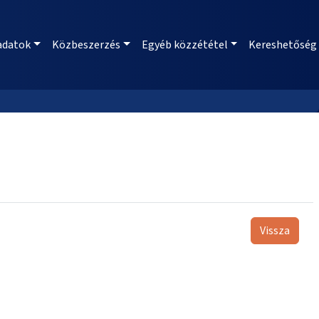
adatok
Közbeszerzés
Egyéb közzététel
Kereshetőség
Vissza