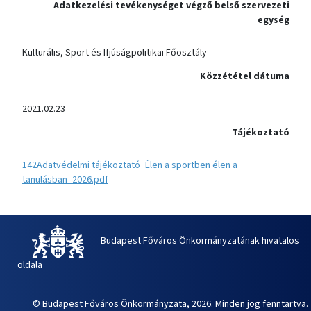
Adatkezelési tevékenységet végző belső szervezeti
egység
Kulturális, Sport és Ifjúságpolitikai Főosztály
Közzététel dátuma
2021.02.23
Tájékoztató
142Adatvédelmi tájékoztató_Élen a sportben élen a
tanulásban_2026.pdf
Budapest Főváros Önkormányzatának hivatalos
oldala
© Budapest Főváros Önkormányzata, 2026. Minden jog fenntartva.