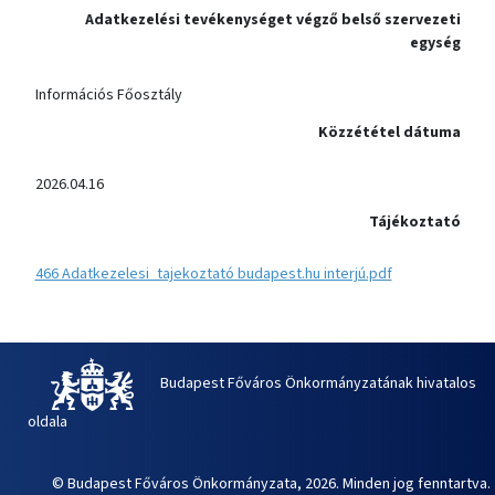
Adatkezelési tevékenységet végző belső szervezeti
egység
Információs Főosztály
Közzététel dátuma
2026.04.16
Tájékoztató
466 Adatkezelesi_tajekoztató budapest.hu interjú.pdf
Budapest Főváros Önkormányzatának hivatalos
oldala
© Budapest Főváros Önkormányzata, 2026. Minden jog fenntartva.