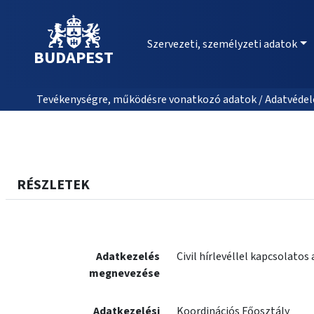
Szervezeti, személyzeti adatok
BUDAPEST
Tevékenységre, működésre vonatkozó adatok / Adatvédele
RÉSZLETEK
Adatkezelés
Civil hírlevéllel kapcsolato
megnevezése
Adatkezelési
Koordinációs Főosztály