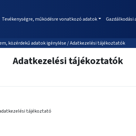
Tevékenységre, működésre vonatkozó adatok
Gazdálkodási 
m, közérdekű adatok igénylése / Adatkezelési tájékoztatók
Adatkezelési tájékoztatók
s adatkezelési tájékoztató