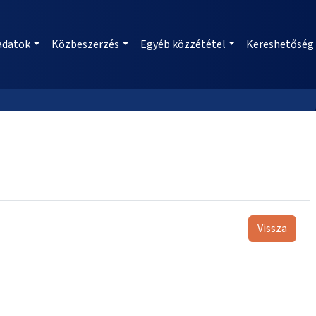
adatok
Közbeszerzés
Egyéb közzététel
Kereshetőség
Vissza