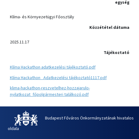
egység
Klíma- és Környezetügyi Főosztály
Közzététel dátuma
2025.11.17
Tájékoztató
Klíma Hackathon adatkezelési tájékoztató.pdf
Klíma Hackathon_ Adatkezelési tájékoztató1117.pdf
klima-hackathon-reszvetelhez-hozzajarulo-
nyilatkozat_főpolgármesteri találkozó.pdf
Budapest Főváros Önkormányzatának hivatalos
oldala