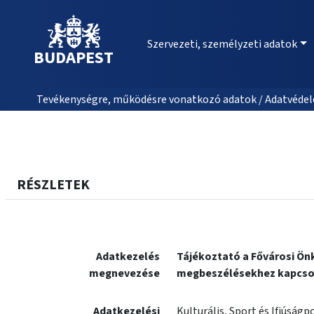
Szervezeti, személyzeti adatok
BUDAPEST
Tevékenységre, működésre vonatkozó adatok / Adatvédele
RÉSZLETEK
Adatkezelés
Tájékoztató a Fővárosi Ön
megnevezése
megbeszélésekhez kapcso
Adatkezelési
Kulturális, Sport és Ifjúságp