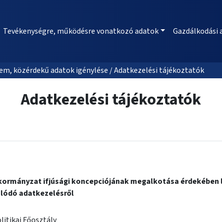
Tevékenységre, működésre vonatkozó adatok
Gazdálkodási 
m, közérdekű adatok igénylése / Adatkezelési tájékoztatók
Adatkezelési tájékoztatók
kormányzat ifjúsági koncepciójának megalkotása érdekében 
lódó adatkezelésről
olitikai Főosztály