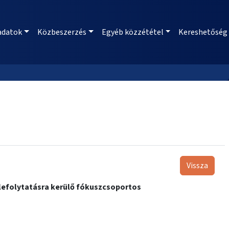
adatok
Közbeszerzés
Egyéb közzététel
Kereshetőség
Vissza
lefolytatásra kerülő fókuszcsoportos